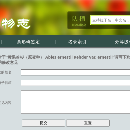
|
条形码鉴定
|
名录索引
|
分等级
对于“黄果冷杉（原变种） Abies ernestii Rehder var. ernestii”请写下
的修改意见
您的姓名
电子信箱
意见内容