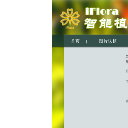
首页
|
图片认植