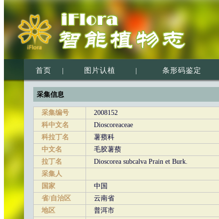
首页
|
图片认植
|
条形码鉴定
采集信息
采集编号
2008152
科中文名
Dioscoreaceae
科拉丁名
薯蓣科
中文名
毛胶薯蓣
拉丁名
Dioscorea subcalva Prain et Burk.
采集人
国家
中国
省/自治区
云南省
地区
普洱市