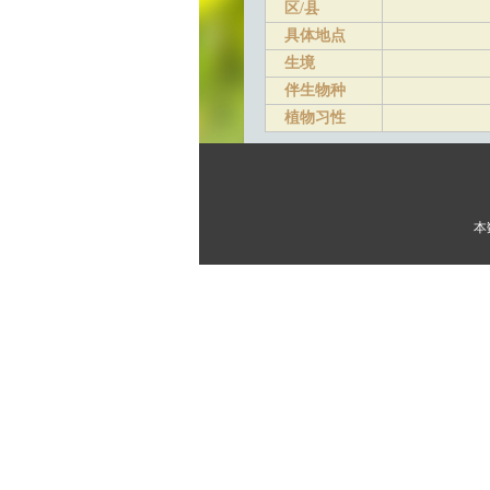
区/县
具体地点
生境
伴生物种
植物习性
本