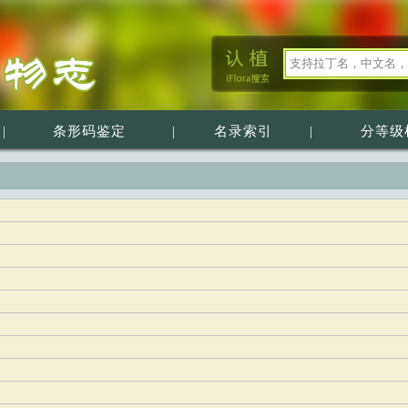
|
条形码鉴定
|
名录索引
|
分等级