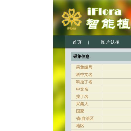
首页
|
图片认植
采集信息
采集编号
科中文名
科拉丁名
中文名
拉丁名
采集人
国家
省/自治区
地区