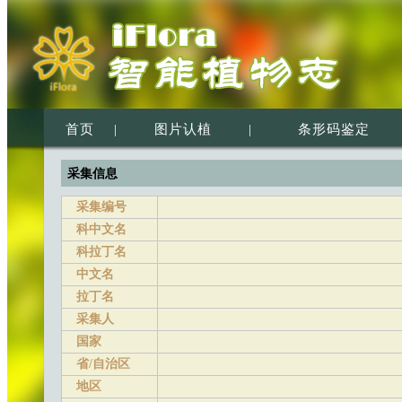
首页
|
图片认植
|
条形码鉴定
采集信息
采集编号
科中文名
科拉丁名
中文名
拉丁名
采集人
国家
省/自治区
地区