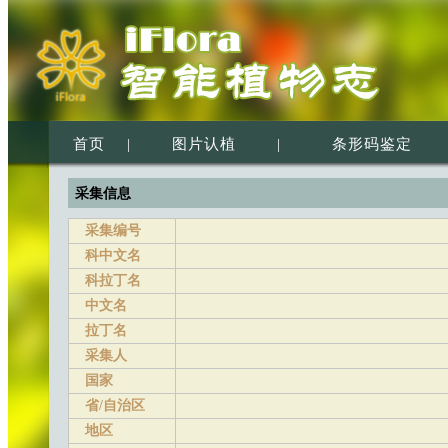
首页
|
图片认植
|
条形码鉴定
采集信息
采集编号
科中文名
科拉丁名
中文名
拉丁名
采集人
国家
省/自治区
地区