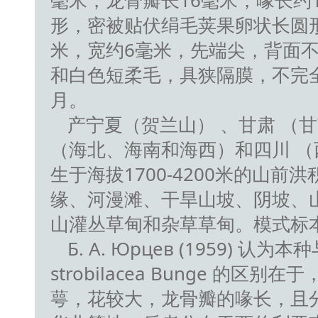
毫米，龙骨瓣长16毫米，喙长约1
形，密被贴伏绢毛荚果卵状长圆形
米，宽约6毫米，先端尖，背面
和白色短柔毛，具狭隔膜，不完全
月。
产宁夏（贺兰山） 、甘肃 （
（海北、海南和海西）和四川 
生于海拔1700-4200米的山前
缘、河漫滩、干旱山坡、阴坡、
山灌丛草甸和杂草草甸。模式标
Б. А. Юрцев (1959) 认为
strobilacea Bunge 的区
萼，花较大，龙骨瓣的喙长，且