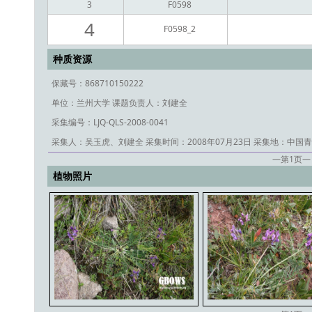
3
F0598
4
F0598_2
种质资源
保藏号：868710150222
单位：兰州大学
课题负责人：刘建全
采集编号：LJQ-QLS-2008-0041
采集人：吴玉虎、刘建全
采集时间：2008年07月23日
采集地：中国青
—第
1
页—
植物照片