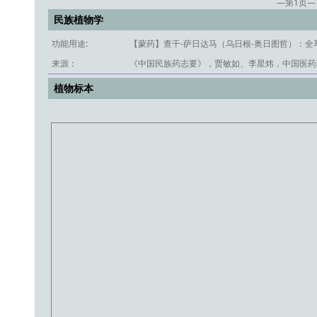
—第
1
页—
民族植物学
功能用途:
【蒙药】查干-萨日达马（乌日根-奥日图哲）：
来源：
《中国民族药志要》，贾敏如、李星炜，中国医药科
植物标本