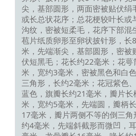
尖，基部圆形，两面密被贴伏绢毛
或长总状花序；总花梗较叶长或
沟纹，密被短柔毛，花序下部混
苞片纸质卵形至卵状披针形，长8-
米，先端渐尖，基部圆形，密被
伏短黑毛；花长约22毫米；花萼
米，宽约3毫米，密被黑色和白
三角形，长约2毫米；花冠紫色
蓝色，旗瓣长约21毫米，瓣片长
米，宽约5毫米，先端圆，瓣柄长
17毫米，瓣片两侧不等的倒三角
约4毫米，先端斜截形而微凹，耳