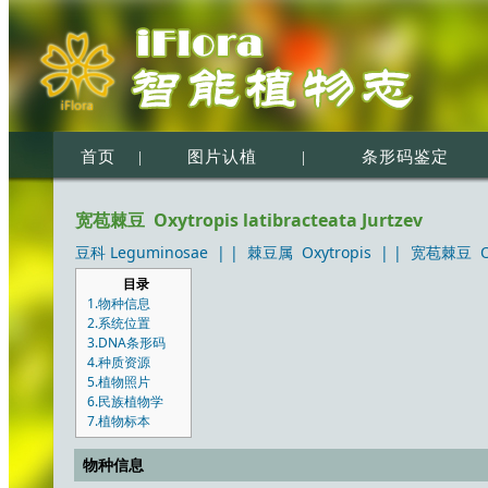
首页
|
图片认植
|
条形码鉴定
宽苞棘豆 Oxytropis latibracteata Jurtzev
豆科 Leguminosae
| |
棘豆属 Oxytropis
| |
宽苞棘豆 Oxyt
目录
1.物种信息
2.系统位置
3.DNA条形码
4.种质资源
5.植物照片
6.民族植物学
7.植物标本
物种信息