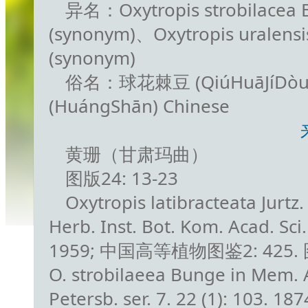
异名：Oxytropis strobilacea 
(synonym)、Oxytropis uralensis
(synonym)
俗名：球花棘豆 (QiúHuāJíDòu
(HuángShān) Chinese
黄珊（甘肃玛曲）
图版24: 13-23
Oxytropis latibracteata Jurtz. 
Herb. Inst. Bot. Kom. Acad. Sci
1959; 中国高等植物图鉴2: 425. 
O. strobilaeea Bunge in Mem. Ac
Petersb. ser. 7. 22 (1): 103. 1