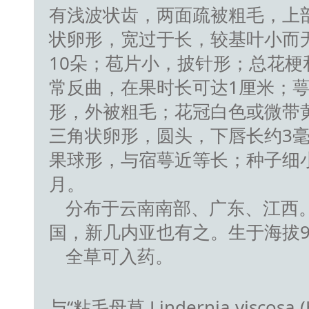
有浅波状齿，两面疏被粗毛，上
状卵形，宽过于长，较基叶小而无
10朵；苞片小，披针形；总花
常反曲，在果时长可达1厘米；萼
形，外被粗毛；花冠白色或微带黄
三角状卵形，圆头，下唇长约3毫
果球形，与宿萼近等长；种子细小，
月。
分布于云南南部、广东、江西
国，新几内亚也有之。生于海拔90
全草可入药。
与“粘毛母草 Lindernia viscosa