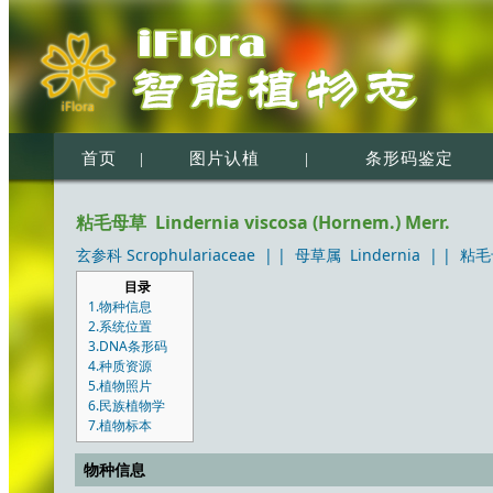
首页
|
图片认植
|
条形码鉴定
粘毛母草 Lindernia viscosa (Hornem.) Merr.
玄参科 Scrophulariaceae
| |
母草属 Lindernia
| |
粘毛母
目录
1.物种信息
2.系统位置
3.DNA条形码
4.种质资源
5.植物照片
6.民族植物学
7.植物标本
物种信息