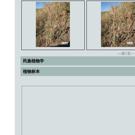
—第
1
页—
民族植物学
植物标本