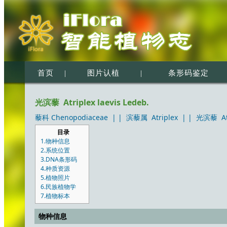
首页
|
图片认植
|
条形码鉴定
光滨藜 Atriplex laevis Ledeb.
藜科 Chenopodiaceae
| |
滨藜属 Atriplex
| |
光滨藜 Atri
目录
1.物种信息
2.系统位置
3.DNA条形码
4.种质资源
5.植物照片
6.民族植物学
7.植物标本
物种信息