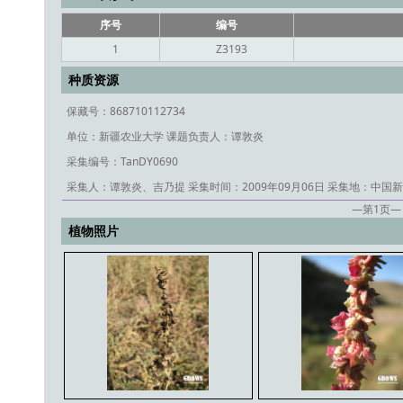
序号
编号
1
Z3193
种质资源
保藏号：868710112734
单位：新疆农业大学
课题负责人：谭敦炎
采集编号：TanDY0690
采集人：谭敦炎、吉乃提
采集时间：2009年09月06日
采集地：中国新
—第
1
页—
植物照片