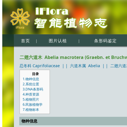
首页
|
图片认植
|
条形码鉴定
二翅六道木 Abelia macrotera (Graebn. et Bruchw
忍冬科 Caprifoliaceae
| |
六道木属 Abelia
| |
二翅六道木 A
目录
1.物种信息
2.系统位置
3.DNA条形码
4.种质资源
5.植物照片
6.民族植物学
7.植物标本
物种信息