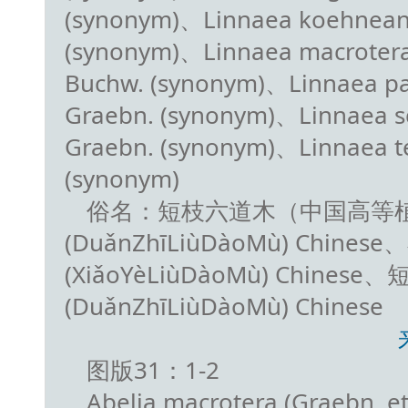
(synonym)、Linnaea koehnean
(synonym)、Linnaea macrotera
Buchw. (synonym)、Linnaea par
Graebn. (synonym)、Linnaea s
Graebn. (synonym)、Linnaea te
(synonym)
俗名：短枝六道木（中国高等
(DuǎnZhīLiùDàoMù) Chine
(XiǎoYèLiùDàoMù) Chines
(DuǎnZhīLiùDàoMù) Chinese
图版31：1-2
Abelia macrotera (Graebn. et