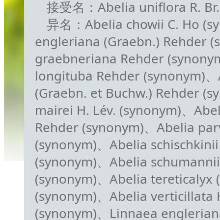
接受名：Abelia uniflora R. Br.
异名：Abelia chowii C. Ho (s
engleriana (Graebn.) Rehder 
graebneriana Rehder (synony
longituba Rehder (synonym)、
(Graebn. et Buchw.) Rehder (
mairei H. Lév. (synonym)、Abeli
Rehder (synonym)、Abelia parv
(synonym)、Abelia schischkinii
(synonym)、Abelia schumannii
(synonym)、Abelia tereticalyx 
(synonym)、Abelia verticillata H
(synonym)、Linnaea englerian