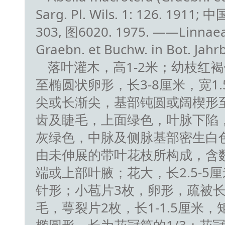
Sarg. Pl. Wils. 1: 126. 19
303, 图6020. 1975. ——Linnaea
Graebn. et Buchw. in Bot. Jahrb
落叶灌木，高1-2米；幼枝红
至椭圆状卵形，长3-8厘米，宽1.
尖或长渐尖，基部钝圆或阔楔形
齿及睫毛，上面绿色，叶脉下陷
灰绿色，中脉及侧脉基部密生白
由未伸展的带叶花枝所构成，含
端或上部叶腋；花大，长2.5-5
针形；小苞片3枚，卵形，疏被
毛，萼裂片2枚，长1-1.5厘米