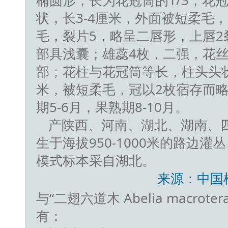
椭圆形，长为花冠筒的1/3；花
状，长3-4厘米，外面被短柔毛
毛，裂片5，略呈二唇形，上唇2
部具浅囊；雄蕊4枚，二强，花
部；花柱与花冠筒等长，柱头头状。
米，被短柔毛，冠以2枚宿存而
期5-6月，果熟期8-10月。
产陕西、河南、湖北、湖南、
生于海拔950-1000米的路边
模式标本采自湖北。
来源：中国
与“二翅六道木 Abelia macrotera 
有：