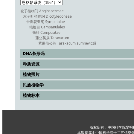
被子植物门 Angiospermae
双子叶植物纲 Dicotyledoneae
合瓣花亚纲 Sympetalae
桔梗目 Campanulales
菊科 Compositae
蒲公英属 Taraxacum
紫果蒲公英 Taraxacum sumneviczii
DNA条形码
种质资源
植物照片
民族植物学
植物标本
版权所有：中国科学院昆明
本数据库由中国科学院十二五信息化