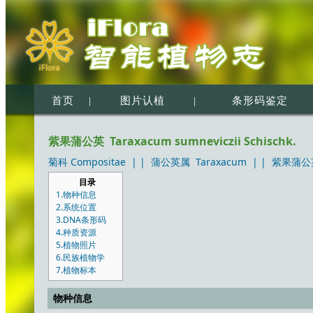
首页
|
图片认植
|
条形码鉴定
紫果蒲公英 Taraxacum sumneviczii Schischk.
菊科 Compositae
| |
蒲公英属 Taraxacum
| |
紫果蒲公英 T
目录
1.物种信息
2.系统位置
3.DNA条形码
4.种质资源
5.植物照片
6.民族植物学
7.植物标本
物种信息