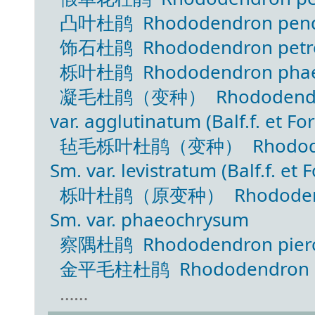
凸叶杜鹃 Rhododendron pendu
饰石杜鹃 Rhododendron petroc
栎叶杜鹃 Rhododendron phaeoch
凝毛杜鹃（变种） Rhododendron ph
var. agglutinatum (Balf.f. et Fo
毡毛栎叶杜鹃（变种） Rhododendron
Sm. var. levistratum (Balf.f. et 
栎叶杜鹃（原变种） Rhododendron 
Sm. var. phaeochrysum
察隅杜鹃 Rhododendron pierce
金平毛柱杜鹃 Rhododendron pil
……