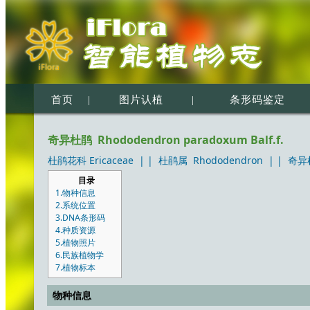
首页
|
图片认植
|
条形码鉴定
奇异杜鹃 Rhododendron paradoxum Balf.f.
杜鹃花科 Ericaceae
| |
杜鹃属 Rhododendron
| |
奇异杜
目录
1.物种信息
2.系统位置
3.DNA条形码
4.种质资源
5.植物照片
6.民族植物学
7.植物标本
物种信息