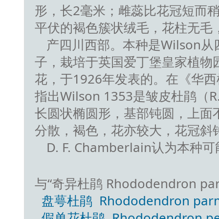
形，长2毫米；雌蕊比花冠短而
平伏的褐色簇状绒毛，花柱无毛
产四川西部。本种是Wilson从四
子，栽培于英国爱丁堡皇家植物园(Roy. 
花，于1926年发表的。在《华西植物志
指出Wilson 1353是皱皮杜鹃（R. W
长圆状椭圆形，基部钝圆，上面
分散，褐色，花亦较大，花冠斜
D. F. Chamberlain认
与“奇异杜鹃 Rhododendron par
盘萼杜鹃 Rhododendron parm
假单花杜鹃 Rhododendron pem