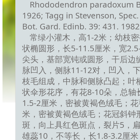
Rhododendron paradoxum Balf.
1926; Tagg in Stevenson, Spec
Bot. Gard. Edinb. 39: 431. 1982
常绿小灌木，高1-2米；幼枝
状椭圆形，长5-11.5厘米，宽2
尖头，基部宽钝或圆形，干后边
脉凹入，侧脉11-12对，凹入
枝毛组成，中脉和侧脉凸起；叶柄
状伞形花序，有花8-10朵，总
1.5-2厘米，密被黄褐色绒毛；
米，密被黄褐色绒毛；花冠斜钟
斑，向上具红色斑点，裂片5，扁
雄蕊10，不等长，长1.8-3.