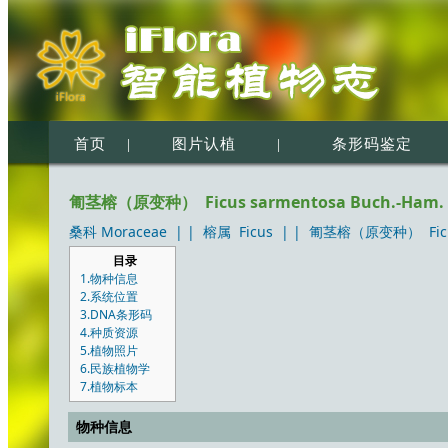
首页
|
图片认植
|
条形码鉴定
匍茎榕（原变种） Ficus sarmentosa Buch.-Ham. ex J
桑科 Moraceae
| |
榕属 Ficus
| |
匍茎榕（原变种） Ficus sa
目录
1.物种信息
2.系统位置
3.DNA条形码
4.种质资源
5.植物照片
6.民族植物学
7.植物标本
物种信息