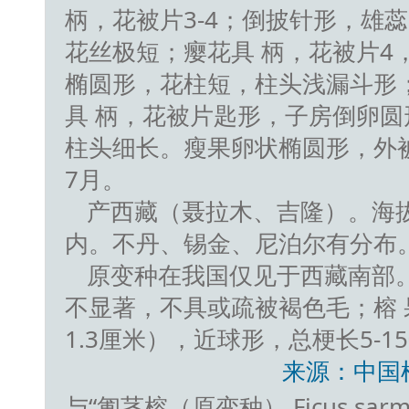
柄，花被片3-4；倒披针形，雄
花丝极短；瘿花具 柄，花被片4
椭圆形，花柱短，柱头浅漏斗形
具 柄，花被片匙形，子房倒卵
柱头细长。瘦果卵状椭圆形，外被
7月。
产西藏（聂拉木、吉隆）。海拔1 8
内。不丹、锡金、尼泊尔有分布
原变种在我国仅见于西藏南部
不显著，不具或疏被褐色毛；榕 
1.3厘米），近球形，总梗长5-1
来源：中国
与“匍茎榕（原变种） Ficus sarmentos