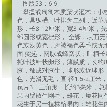
图版53：6-9
攀援或匍匍木质藤状灌木；小
色，具纵槽。叶排为二列，近革
形，长8-12厘米，宽3-4厘米
部圆形或宽楔形， 全缘，表面
色或浅黄色，疏被褐色柔毛或无毛
面 突起，网脉成蜂窝状；叶柄长
托叶披针状卵形，薄膜质，长约8
腋，稀成对腋生，球形或近球形
色，光滑无毛，直 径1.5-2厘
苞片3，三角形，长约3毫米，总梗
果内壁散生刚毛，雄花，瘿花同
花生于另一植株榕果内；雄花生内