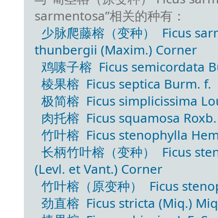
sarmentosa”相关的种有：
少脉爬藤榕（变种） Ficus sarmentos
thunbergii (Maxim.) Corner
鸡嗉子榕 Ficus semicordata Buc
棱果榕 Ficus septica Burm. f.
极简榕 Ficus simplicissima Lou
肉托榕 Ficus squamosa Roxb.
竹叶榕 Ficus stenophylla Hem
长柄竹叶榕（变种） Ficus stenophy
(Levl. et Vant.) Corner
竹叶榕（原变种） Ficus stenophyll
劲直榕 Ficus stricta (Miq.) Miq