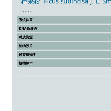
棒果榕 Ficus subincisa J. E. Sm
……
系统位置
DNA条形码
种质资源
植物照片
民族植物学
植物标本