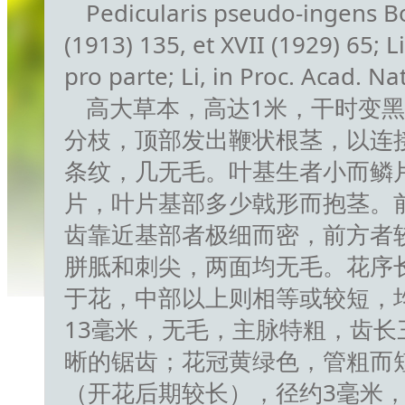
Pedicularis pseudo-ingens Bon
(1913) 135, et XVII (1929) 65; L
pro parte; Li, in Proc. Acad. Nat.
高大草本，高达1米，干时变
分枝，顶部发出鞭状根茎，以连
条纹，几无毛。叶基生者小而鳞
片，叶片基部多少戟形而抱茎。
齿靠近基部者极细而密，前方者
胼胝和刺尖，两面均无毛。花序
于花，中部以上则相等或较短，
13毫米，无毛，主脉特粗，齿长
晰的锯齿；花冠黄绿色，管粗而短
（开花后期较长），径约3毫米，