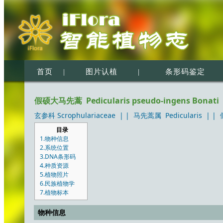
首页
|
图片认植
|
条形码鉴定
假硕大马先蒿 Pedicularis pseudo-ingens Bonati
玄参科 Scrophulariaceae
| |
马先蒿属 Pedicularis
| |
目录
1.物种信息
2.系统位置
3.DNA条形码
4.种质资源
5.植物照片
6.民族植物学
7.植物标本
物种信息