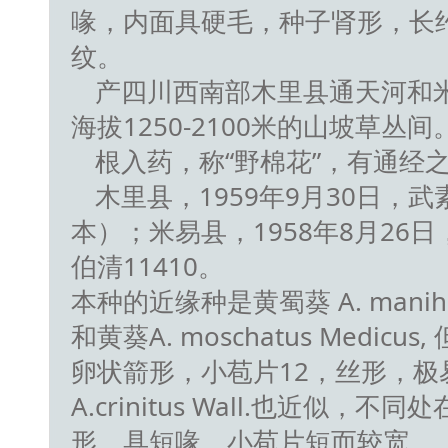
喙，内面具硬毛，种子肾形，长
纹。
产四川西南部木里县通天河和
海拔1250-2100米的山坡草丛间
根入药，称“野棉花”，有通经
木里县，1959年9月30日，武
本）；米易县，1958年8月26
伯清11410。
本种的近缘种是黄蜀葵 A. manihot (
和黄葵A. moschatus Medic
卵状箭形，小苞片12，丝形，极
A.crinitus Wall.也近似，
形，具短喙，小苞片短而较宽。