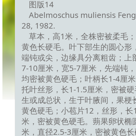
图版14
Abelmoschus muliensis F
28, 1982.
草本，高1米，全株密被柔毛；
黄色长硬毛。叶下部生的圆心形，
端钝或尖，边缘具分离粗齿；上
7-10厘米，宽5-7厘米，先端
均密被黄色硬毛；叶柄长1-4厘
托叶丝形，长1-1.5厘米，密被
生或成总状，生于叶腋间，果梗长2
黄色硬毛；小苞片12，丝形，长1.
米，密被黄色硬毛。蒴果卵状椭圆形，
米，直径2.5-3厘米，密被黄色