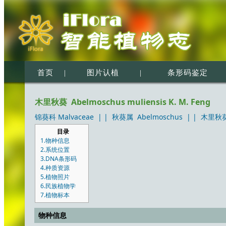
首页
|
图片认植
|
条形码鉴定
木里秋葵 Abelmoschus muliensis K. M. Feng
锦葵科 Malvaceae
| |
秋葵属 Abelmoschus
| |
木里秋葵 A
目录
1.物种信息
2.系统位置
3.DNA条形码
4.种质资源
5.植物照片
6.民族植物学
7.植物标本
物种信息