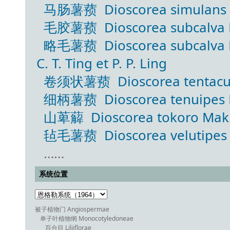
马肠薯蓣 Dioscorea simulans Pr
毛胶薯蓣 Dioscorea subcalva Pr
略毛薯蓣 Dioscorea subcalva Prai
C. T. Ting et P. P. Ling
卷须状薯蓣 Dioscorea tentaculig
细柄薯蓣 Dioscorea tenuipes Fr
山萆薢 Dioscorea tokoro Mak
毡毛薯蓣 Dioscorea velutipes Pr
……
系统位置
被子植物门 Angiospermae
单子叶植物纲 Monocotyledoneae
百合目 Liliiflorae