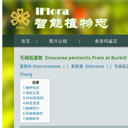
首页
|
图片认植
|
条形码鉴定
毛褐苞薯蓣 Dioscorea persimilis Prain et Burkill va
薯蓣科 Dioscoreaceae
| |
薯蓣属 Dioscorea
| |
毛褐苞薯蓣 
Chang
目录
1.物种信息
2.系统位置
3.DNA条形码
4.种质资源
5.植物照片
6.民族植物学
7.植物标本