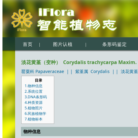
首页
|
图片认植
|
条形码鉴定
淡花黄堇（变种） Corydalis trachycarpa Maxim. var.
罂粟科 Papaveraceae
| |
紫堇属 Corydalis
| |
淡花黄堇（变种
目录
1.物种信息
2.系统位置
3.DNA条形码
4.种质资源
5.植物照片
6.民族植物学
7.植物标本
物种信息