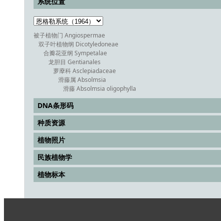
系统位置
被子植物门 Angiospermae
双子叶植物纲 Dicotyledoneae
合瓣花亚纲 Sympetalae
龙胆目 Gentianales
萝藦科 Asclepiadaceae
滑藤属 Absolmsia
滑藤 Absolmsia oligophylla
DNA条形码
种质资源
植物照片
民族植物学
植物标本