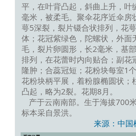
平，在叶背凸起，斜曲上升，叶
毫米，被柔毛。聚伞花序近伞房状
萼5深裂，裂片镊合状排列，花萼
体；花冠紫绿色，陀螺状，外面
毛，裂片卵圆形，长2毫米，基部
排列，在花蕾时内向贴合；副花
隆肿；合蕊冠短；花粉块每室1
花粉块柄平展，着粉腺椭圆状；
凸起，略为2裂。花期8月。
产于云南南部。生于海拔700
标本采自景洪。
来源：中国