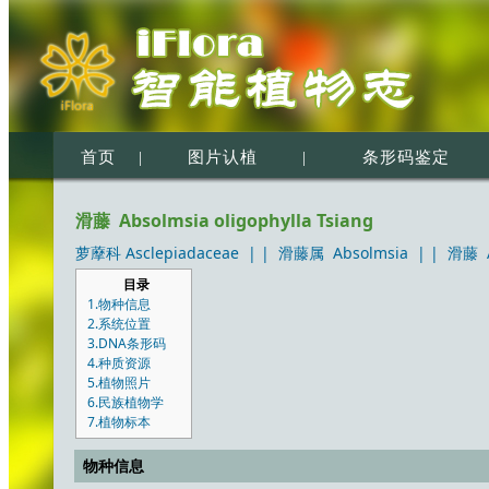
首页
|
图片认植
|
条形码鉴定
滑藤 Absolmsia oligophylla Tsiang
萝藦科 Asclepiadaceae
| |
滑藤属 Absolmsia
| |
滑藤 Ab
目录
1.物种信息
2.系统位置
3.DNA条形码
4.种质资源
5.植物照片
6.民族植物学
7.植物标本
物种信息