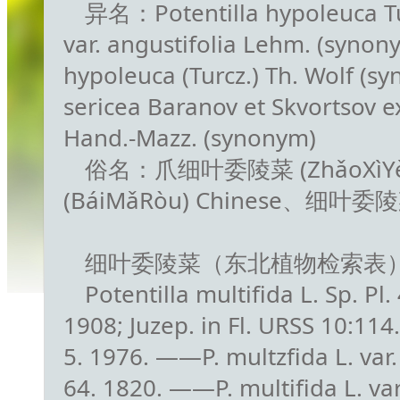
异名：Potentilla hypoleuca Tur
var. angustifolia Lehm. (synony
hypoleuca (Turcz.) Th. Wolf (sy
sericea Baranov et Skvortsov e
Hand.-Mazz. (synonym)
俗名：爪细叶委陵菜 (ZhǎoXìYèW
(BáiMǎRòu) Chinese、细叶委陵菜 
细叶委陵菜（东北植物检索表
Potentilla multifida L. Sp. Pl.
1908; Juzep. in Fl. URSS 10
5. 1976. ——P. multzfida L. var
64. 1820. ——P. multifida L. var.