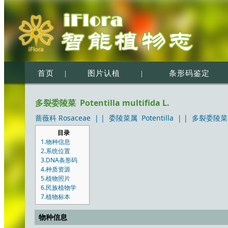
首页
|
图片认植
|
条形码鉴定
多裂委陵菜 Potentilla multifida L.
蔷薇科 Rosaceae
| |
委陵菜属 Potentilla
| |
多裂委陵菜 Pot
目录
1.物种信息
2.系统位置
3.DNA条形码
4.种质资源
5.植物照片
6.民族植物学
7.植物标本
物种信息