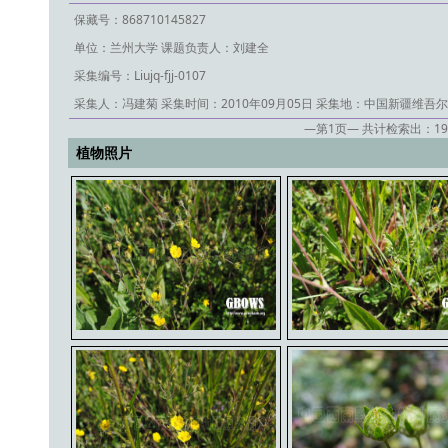
保藏号：868710145827
单位：兰州大学
课题负责人：刘建全
采集编号：Liujq-fjj-0107
采集人：冯建菊
采集时间：2010年09月05日
采集地：中国新疆维吾尔
—第
1
页— 共计检索出：
19
植物照片