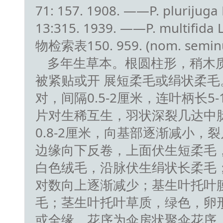
71: 157. 1908. ——P. plurijuga 
13:315. 1939. ——P. multifida L
物检索表150. 959. (nom. seminu
多年生草本。根圆柱形，稍木质
被紧贴或开 展短柔毛或绢状柔毛
对，间隔0.5-2厘米，连叶柄长
片对生稀互生，羽状深裂几达中脉
0.8-2厘米，向基部逐渐减小
边缘向下反卷，上面伏生短柔毛
白色绒毛，沿脉伏生绢状长柔毛；
对数向上逐渐减少；基生叶托叶
毛；茎生叶托叶草质，绿色，卵
或全缘。花序为伞房状聚伞花序，花