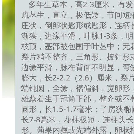
多年生草本，高2-3厘米，有
疏丛生，直立，极低矮，节间短
座状，倒卵状匙形或匙形，连柄长4
渐狭，边缘平滑，叶脉1-3条，
枝顶，基部被包围于叶丛中；无花
裂片稍不整齐，三角形、披针形或
边缘平滑，脉在背面不明显，弯
膨大，长2-2.2（2.6）厘米，裂
端钝圆，全缘，褶偏斜，宽卵形，
雄蕊着生于冠筒下部，整齐或不整
圆形，长1.5-1.7毫米；子房狭
长7-8毫米，花柱极短，连柱头长
形。蒴果内藏或先端外露，卵状椭圆