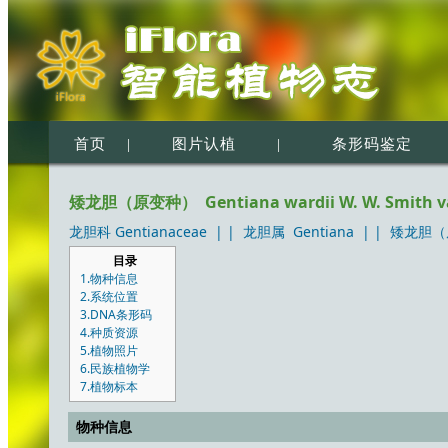
首页
|
图片认植
|
条形码鉴定
矮龙胆（原变种） Gentiana wardii W. W. Smith var
龙胆科 Gentianaceae
| |
龙胆属 Gentiana
| |
矮龙胆（原变种
目录
1.物种信息
2.系统位置
3.DNA条形码
4.种质资源
5.植物照片
6.民族植物学
7.植物标本
物种信息