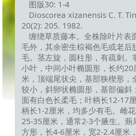
图版30: 1-4
Dioscorea xizanensis C. T
20(2): 205. 1982.
缠绕草质藤本。全株除叶片表
毛外，其余密生棕褐色毛或老后
毛。茎左旋，圆柱形，有疏刺。
小叶，中间小叶椭圆形，长约20
米，顶端尾状尖，基部狭楔形，
较小，斜卵状椭圆形，基部偏斜
面有白色长柔毛；叶柄长12-17
柄长1-2厘米，均多少有毛。雌
25-35厘米，通常2-3个腋生
方形，长4-6厘米，宽2-2.4厘