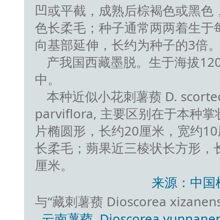
凹或平截，成熟后棕褐色或黑色
色长柔毛；种子通常两两着生于
向基部延伸，长约为种子的3倍。果
产我国西藏墨脱。生于海拔12
中。
本种近似小花刺薯蓣 D. scortechi
parviflora, 主要区别在于本
片椭圆形，长约20厘米，宽约1
长柔毛；蒴果近三棱状长方形，长5-
厘米。
来源：中国
与“藏刺薯蓣 Dioscorea xizanen
云南薯蓣 Dioscorea yunnanensis