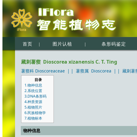
首页
|
图片认植
|
条形码鉴定
藏刺薯蓣 Dioscorea xizanensis C. T. Ting
薯蓣科 Dioscoreaceae
| |
薯蓣属 Dioscorea
| |
藏刺薯蓣 D
目录
1.物种信息
2.系统位置
3.DNA条形码
4.种质资源
5.植物照片
6.民族植物学
7.植物标本
物种信息