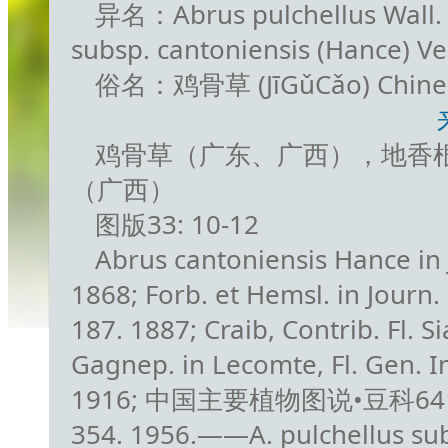
异名：Abrus pulchellus Wall. 
subsp. cantoniensis (Hance) V
俗名：鸡骨草 (JīGǔCǎo) Chine
鸡骨草（广东、广西），地香
（广西）
图版33: 10-12
Abrus cantoniensis Hance in J
1868; Forb. et Hemsl. in Journ. 
187. 1887; Craib, Contrib. Fl. S
Gagnep. in Lecomte, Fl. Gen. I
1916; 中国主要植物图说•豆科641
354. 1956.——A. pulchellus sub