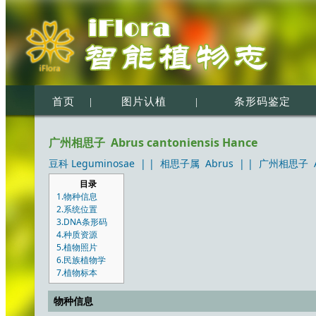
首页
|
图片认植
|
条形码鉴定
广州相思子 Abrus cantoniensis Hance
豆科 Leguminosae
| |
相思子属 Abrus
| |
广州相思子 Abr
目录
1.物种信息
2.系统位置
3.DNA条形码
4.种质资源
5.植物照片
6.民族植物学
7.植物标本
物种信息