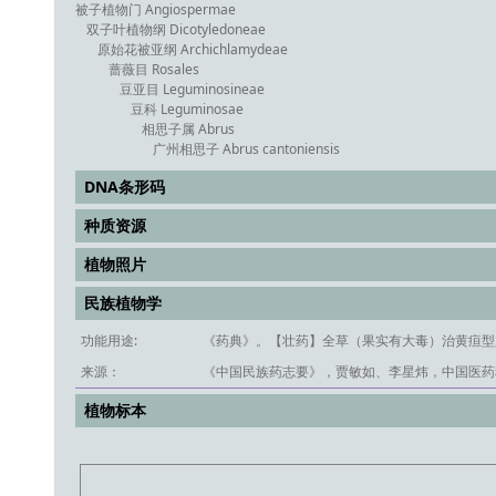
被子植物门 Angiospermae
双子叶植物纲 Dicotyledoneae
原始花被亚纲 Archichlamydeae
蔷薇目 Rosales
豆亚目 Leguminosineae
豆科 Leguminosae
相思子属 Abrus
广州相思子 Abrus cantoniensis
DNA条形码
种质资源
植物照片
民族植物学
功能用途:
《药典》。【壮药】全草（果实有大毒）治黄疸型
来源：
《中国民族药志要》，贾敏如、李星炜，中国医药科
植物标本