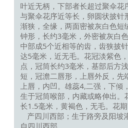
叶近无柄，下部者长超过聚伞花
与聚伞花序近等长，卵圆状披针
渐狭，全缘，两面密被灰白色短绒
钟形，长约3毫米，外密被灰白色
中部成5个近相等的齿，齿狭披
达5毫米，近无毛。花冠淡紫色，
点，冠筒长约3毫米，基部后方
短，冠澹二唇形，上唇外反，先
上唇，内凹。雄蕊4,二强，下倾
生于冠筒喉部，内藏或略伸出。
长1.5毫米，黄褐色，无毛。花期7
产四川西部；生于路旁及阳坡灌丛
自四川西部。