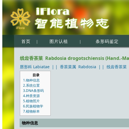
首页
|
图片认植
|
条形码鉴定
线齿香茶菜 Rabdosia drogotschiensis (Hand.-Maz
唇形科 Labiatae
| |
香茶菜属 Rabdosia
| |
线齿香茶菜 Rabd
目录
1.物种信息
2.系统位置
3.DNA条形码
4.种质资源
5.植物照片
6.民族植物学
7.植物标本
物种信息