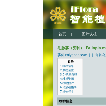
首页
|
图片认植
毛脉蓼（变种） Fallopia multifl
蓼科 Polygonaceae
| |
何首乌属 
目录
1.物种信息
2.系统位置
3.DNA条形码
4.种质资源
5.植物照片
6.民族植物学
7.植物标本
物种信息