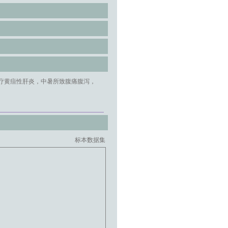
块茎治疗黄疸性肝炎，中暑所致腹痛腹泻，
标本数据集