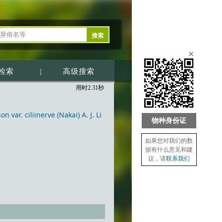
×
检索
|
高级搜索
用时2.31秒
r. ciliinerve (Nakai) A. J. Li
物种身份证
如果您对我们的数
据有什么意见和建
议，请
联系我们