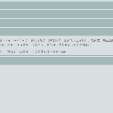
(xiong huang 1ian)：块根治劳伤，跌打损伤，避疫气《土家药》。雄黄连：
血，便血，疔疮肿毒，消化不良，胃气痛，慢性胃炎，跌扑肿痛[49]。
》，贾敏如、李星炜，中国医药科技出版社 2005