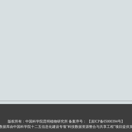
版权所有：中国科学院昆明植物研究所 备案序号：
【滇ICP备05000394号】
数据库由中国科学院十二五信息化建设专项“科技数据资源整合与共享工程”项目提供