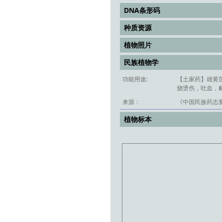
DNA条形码
种质资源
植物照片
民族植物学
功能用途:
【土家药】雄黄莲
烧烫伤，吐血，衄
来源：
《中国民族药志要
植物标本