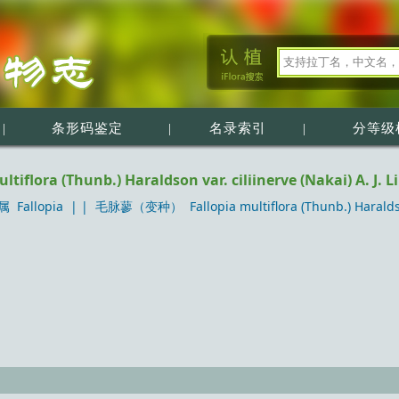
|
条形码鉴定
|
名录索引
|
分等级
ora (Thunb.) Haraldson var. ciliinerve (Nakai) A. J. Li
Fallopia
| |
毛脉蓼（变种） Fallopia multiflora (Thunb.) Haraldson va