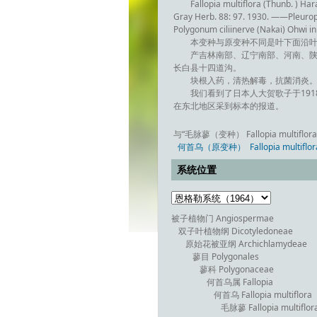
Fallopia multiflora (Thunb. ) Har
Gray Herb. 88: 97. 1930. ——Pleuropte
Polygonum ciliinerve (Nakai) Ohwi
本变种与原变种不同是叶下面沿
产吉林南部、辽宁南部、河南、陕
长白县十四道沟。
块根入药，清热解毒，抗菌消炎
我们看到了日本人大贺歌子于19
在东北地区采到标本的报道。
与“毛脉蓼（变种） Fallopia multiflora (Th
何首乌（原变种） Fallopia multiflora (T
系统位置
被子植物门 Angiospermae
双子叶植物纲 Dicotyledoneae
原始花被亚纲 Archichlamydeae
蓼目 Polygonales
蓼科 Polygonaceae
何首乌属 Fallopia
何首乌 Fallopia multiflora
毛脉蓼 Fallopia multiflora 