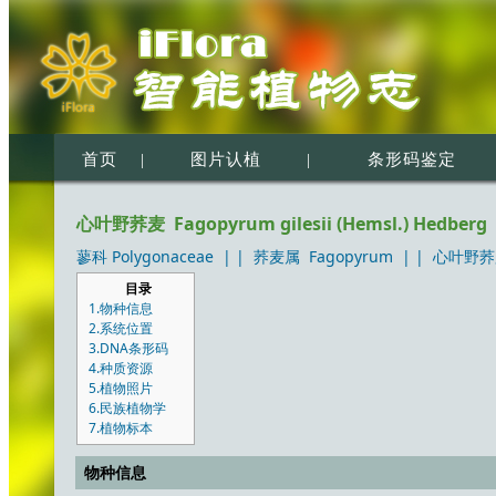
首页
|
图片认植
|
条形码鉴定
心叶野荞麦 Fagopyrum gilesii (Hemsl.) Hedberg
蓼科 Polygonaceae
| |
荞麦属 Fagopyrum
| |
心叶野荞麦 F
目录
1.物种信息
2.系统位置
3.DNA条形码
4.种质资源
5.植物照片
6.民族植物学
7.植物标本
物种信息