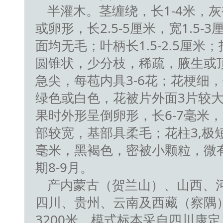
半灌木。茎缠绕，长1-4米，
或卵形，长2.5-5厘米，宽1.
面均无毛；叶柄长1.5-2.5厘
圆锥状，少分枝，稀疏，腋生或
急尖，每苞内具3-6花；花梗细，
绿色或白色，花被片外面3片较
果时外形呈倒卵形，长6-7毫米，
部较宽，基部具柔毛；花柱3,极短
毫米，黑褐色，密被小颗粒，微有
期8-9月。
产内蒙古（贺兰山）、山西、
四川、贵州、云南及西藏（察隅）
3200米。模式标本采自四川康定