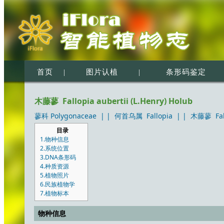
首页
|
图片认植
|
条形码鉴定
木藤蓼 Fallopia aubertii (L.Henry) Holub
蓼科 Polygonaceae
| |
何首乌属 Fallopia
| |
木藤蓼 Fallo
目录
1.物种信息
2.系统位置
3.DNA条形码
4.种质资源
5.植物照片
6.民族植物学
7.植物标本
物种信息