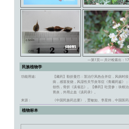
—第
1
页— 共计检索出：
17
民族植物学
功能用途:
【藏药】勒折曼巴：茎治疗风热合并症，风病时疫，
病，感冒发烧，风湿性关节炎等症《青藏药鉴》；
创伤，骨折《滇省志》。【彝药】吐货参：块根治
胃炎，外用止血《滇药录》。
来源：
《中国民族药志要》，贾敏如、李星炜，中国医药科
植物标本