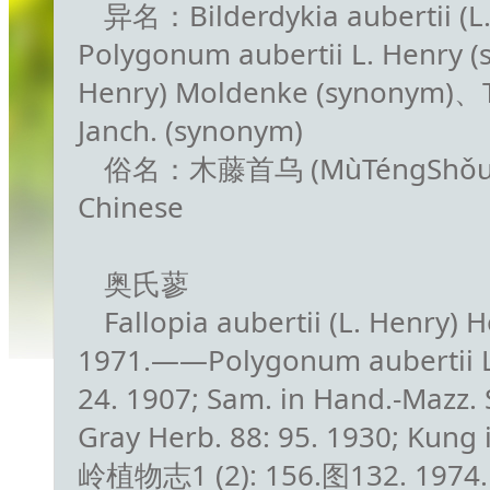
异名：Bilderdykia aubertii (L
Polygonum aubertii L. Henry (
Henry) Moldenke (synonym)、Tin
Janch. (synonym)
俗名：木藤首乌 (MùTéngShǒuWū
Chinese
奥氏蓼
Fallopia aubertii (L. Henry) H
1971.——Polygonum aubertii L. H
24. 1907; Sam. in Hand.-Mazz. S
Gray Herb. 88: 95. 1930; Kung in
岭植物志1 (2): 156.图132. 1974.