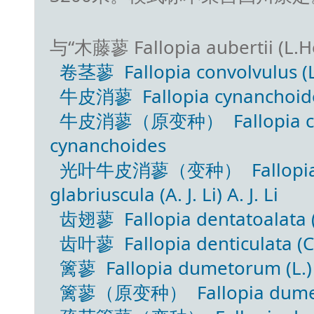
与“木藤蓼 Fallopia aubertii (
卷茎蓼 Fallopia convolvulus (L.
牛皮消蓼 Fallopia cynanchoides
牛皮消蓼（原变种） Fallopia cynan
cynanchoides
光叶牛皮消蓼（变种） Fallopia cyna
glabriuscula (A. J. Li) A. J. Li
齿翅蓼 Fallopia dentatoalata (
齿叶蓼 Fallopia denticulata (C
篱蓼 Fallopia dumetorum (L.)
篱蓼（原变种） Fallopia dumetor