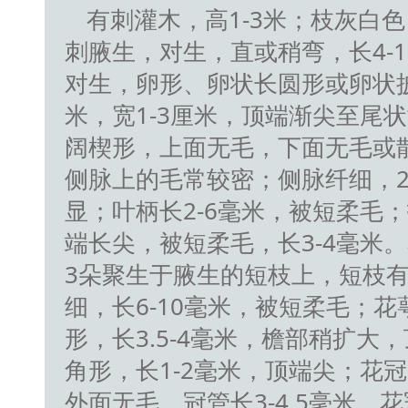
有刺灌木，高1-3米；枝灰白
刺腋生，对生，直或稍弯，长4-
对生，卵形、卵状长圆形或卵状披针
米，宽1-3厘米，顶端渐尖至尾
阔楔形，上面无毛，下面无毛或
侧脉上的毛常较密；侧脉纤细，2
显；叶柄长2-6毫米，被短柔毛
端长尖，被短柔毛，长3-4毫米。
3朵聚生于腋生的短枝上，短枝
细，长6-10毫米，被短柔毛；
形，长3.5-4毫米，檐部稍扩大
角形，长1-2毫米，顶端尖；花
外面无毛，冠管长3-4.5毫米，