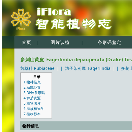
首页
|
图片认植
|
条形码鉴定
多刺山黄皮 Fagerlindia depauperata (Drake) Tir
茜草科 Rubiaceae
| |
浓子茉莉属 Fagerlindia
| |
多刺山黄
目录
1.物种信息
2.系统位置
3.DNA条形码
4.种质资源
5.植物照片
6.民族植物学
7.植物标本
物种信息