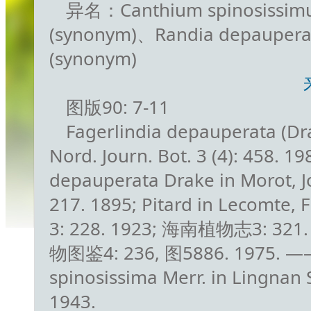
异名：Canthium spinosissimu
(synonym)、Randia depaupera
(synonym)
图版90: 7-11
Fagerlindia depauperata (Dra
Nord. Journ. Bot. 3 (4): 458. 
depauperata Drake in Morot, Jo
217. 1895; Pitard in Lecomte, F
3: 228. 1923; 海南植物志3: 32
物图鉴4: 236, 图5886. 1975. —
spinosissima Merr. in Lingnan Sc
1943.