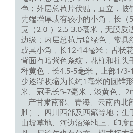
色；外层总苞片伏贴，直立，披
先端增厚或有较小的小角，长（5.5-
宽（2.0-）2.5-3.0毫米，无
边缘；内层总苞片暗绿色，常具
或具小角，长12-14毫米；舌状
背面有暗紫色条纹，花柱和柱头
秆黄色，长4.5-5毫米，上部1/3
少逐渐收缩为长约1毫米的圆锥形喙
米。冠毛长5-7毫米，淡黄色。2n
产甘肃南部、青海、云南西北
胜）、四川西部及西藏等地；生于海拔
山坡草地、河边沼泽地上。印度