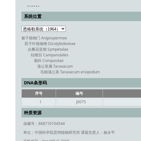
……
系统位置
被子植物门 Angiospermae
双子叶植物纲 Dicotyledoneae
合瓣花亚纲 Sympetalae
桔梗目 Campanulales
菊科 Compositae
蒲公英属 Taraxacum
毛柄蒲公英 Taraxacum eriopodum
DNA条形码
序号
编号
1
J0075
种质资源
保藏号：868710104544
单位：中国科学院昆明植物研究所
课题负责人：杨永平