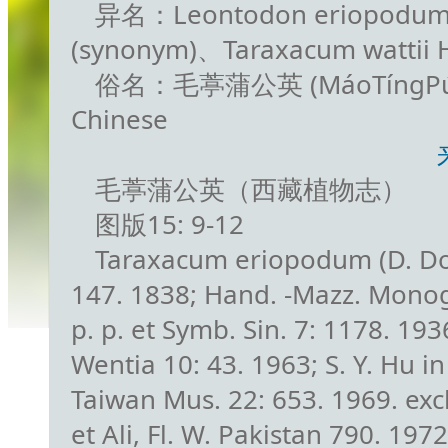
异名：Leontodon eriopodum
(synonym)、Taraxacum wattii H
俗名：毛葶蒲公英 (MáoTíngPúG
Chinese
毛葶蒲公英（西藏植物志）
图版15: 9-12
Taraxacum eriopodum (D. Don)
147. 1838; Hand. -Mazz. Monogr
p. p. et Symb. Sin. 7: 1178. 1936
Wentia 10: 43. 1963; S. Y. Hu in
Taiwan Mus. 22: 653. 1969. excl
et Ali, Fl. W. Pakistan 790. 197