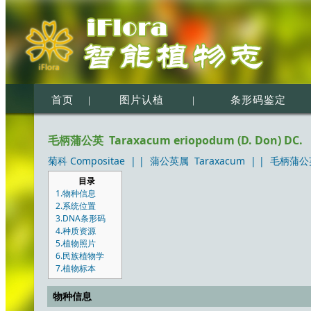
首页
|
图片认植
|
条形码鉴定
毛柄蒲公英 Taraxacum eriopodum (D. Don) DC.
菊科 Compositae
| |
蒲公英属 Taraxacum
| |
毛柄蒲公英 T
目录
1.物种信息
2.系统位置
3.DNA条形码
4.种质资源
5.植物照片
6.民族植物学
7.植物标本
物种信息