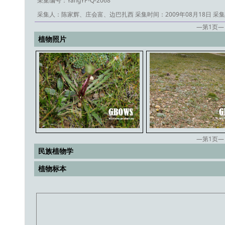
采集编号：YangYP-Q-2068
采集人：陈家辉、庄会富、边巴扎西
采集时间：2009年08月18日
采集
—第
1
页—
植物照片
—第
1
页—
民族植物学
植物标本