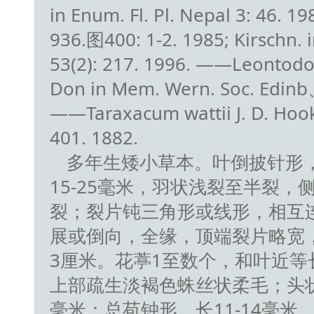
in Enum. Fl. Pl. Nepal 3: 46
936.图400: 1-2. 1985; Kirschn. in
53(2): 217. 1996. ——Leontod
Don in Mem. Wern. Soc. Edinb
——Taraxacum wattii J. D. Hook. 
401. 1882.
多年生矮小草本。叶倒披针形，
15-25毫米，羽状浅裂至半裂，
裂；裂片钝三角形或线形，相互
展或倒向，全缘，顶端裂片略宽，
3厘米。花葶1至数个，和叶近等长
上部疏生淡褐色蛛丝状柔毛；头状花
毫米；总苞钟形，长11-14毫米