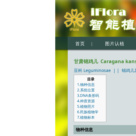
首页
|
图片认植
甘肃锦鸡儿 Caragana kansue
豆科 Leguminosae
| |
锦鸡儿属
目录
1.物种信息
2.系统位置
3.DNA条形码
4.种质资源
5.植物照片
6.民族植物学
7.植物标本
物种信息