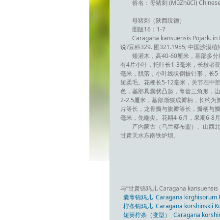
俗名：母猪刺 (MǔZhūCì) Chines
母猪刺（陕西绥德）
图版16：1-7
Caragana kansuensis Pojark. in
说?豆科329. 图321.1955; 中国沙漠植物志2
矮灌木，高40-60厘米，基部
有4片小叶，托叶长1-3毫米，长枝者
毫米，脱落，小叶线状倒披针形，长5-
短柔毛。花梗长5-12毫米，关节在中
色，基部具囊状凸起，萼齿三角形，
2-2.5厘米，基部渐狭成瓣柄，长约
片等长，龙骨瓣与旗瓣等长，瓣柄与瓣片
毫米，先端尖。花期4-6月，果期6-8
产内蒙古（乌兰察布盟）、山西
甘肃天水东南铁炉坝。
与“甘肃锦鸡儿 Caragana kansuensis
囊萼锦鸡儿 Caragana kirghisorum P
柠条锦鸡儿 Caragana korshinskii K
短荚柠条（变型） Caragana korshinskii 