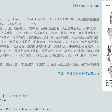
e
来源：Species 2000
 Not. Syst. Herb. Bot. Inst. Acad. Sci. USSR. 13: 139. 1950; 中国主要植物图
: 214. 图75 (13) 1987.
多分枝，开展。枝条细长，灰褐色，疏被伏生柔毛，具凸起纵条纹。假掌状复叶
硬化成针刺，宿存；叶柄在长枝者长4-10毫米，硬化，宿存，在短枝者长1-2
12毫米，宽1-2毫米，先端锐尖，具针刺，基部渐狭，两面绿色无毛或疏被
部以上，无毛或疏被柔毛；花萼管状，长6-9毫米，宽3-5毫米，绿色或稍带红
边缘有毛；花冠黄色，旗瓣卵形或宽卵形，先端凹入，中央有土黄色斑点，长
为瓣片的1/3，翼瓣与旗瓣近等长，瓣片宽约4毫米，耳长约为2毫米，瓣柄与瓣
略等长，耳长约1毫米；子房无毛。荚果圆筒形，长2.5-3.5厘米，宽3-4
月。
北部、陕西北部、宁夏河东、甘肃东北。生于黄土丘陵和低山。模式标本采自
来源：中国植物物种信息数据库
 Pojark.”相关的种有：
ojark.
om.
Kom. form. brachypoda Y. X. Liou