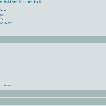
kii Kom. form. korshinskii
.
ojark.
om.
m.
d.-Mazz.
m.
suensis