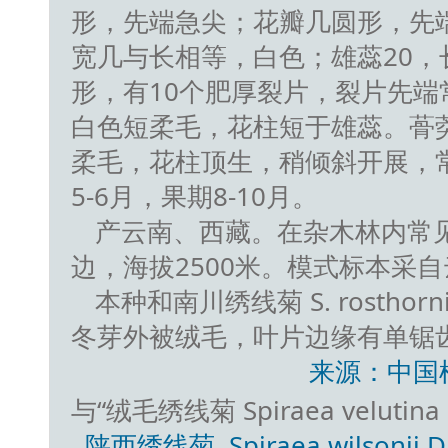
形，先端急尖；花瓣几圆形，先端
宽几与长相等，白色；雄蕊20，
形，有10个肥厚裂片，裂片先端
白色短柔毛，花柱短于雄蕊。蓇
柔毛，花柱顶生，稍倾斜开展，
5-6月，果期8-10月。
产云南、西藏。在杂木林内常
边，海拔2500米。模式标本采
本种和南川绣线菊 S. rosthorni
冬芽外被绒毛，叶片边缘有单锯
来源：中国
与“绒毛绣线菊 Spiraea velutin
陕西绣线菊 Spiraea wilsonii D