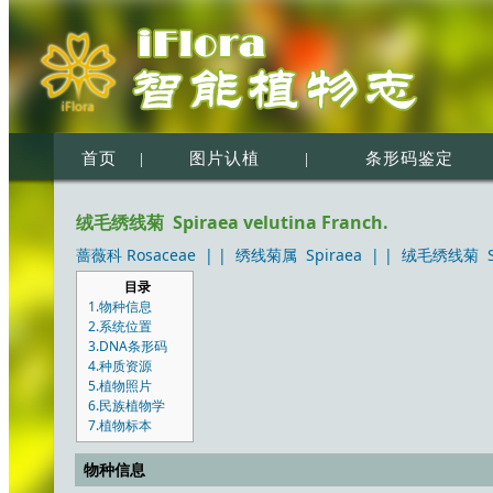
首页
|
图片认植
|
条形码鉴定
绒毛绣线菊 Spiraea velutina Franch.
蔷薇科 Rosaceae
| |
绣线菊属 Spiraea
| |
绒毛绣线菊 Spir
目录
1.物种信息
2.系统位置
3.DNA条形码
4.种质资源
5.植物照片
6.民族植物学
7.植物标本
物种信息