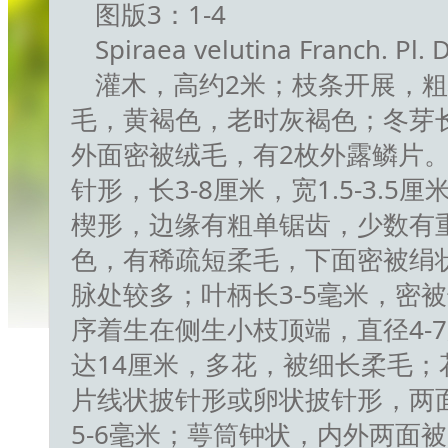
图版3：1-4
Spiraea velutina Franch. Pl. 
灌木，高约2米；枝条开展，
毛，黄褐色，老时灰褐色；冬芽
外面密被绒毛，有2枚外露鳞片
针形，长3-8厘米，宽1.5-3.
楔形，边缘有粗单锯齿，少数有
色，有稀疏短柔毛，下面密被绢
脉处较多；叶柄长3-5毫米，密
序着生在侧生小枝顶端，直径4-
达14厘米，多花，被细长柔毛；花
片线状披针形或卵状披针形，两
5-6毫米；萼筒钟状，内外两面