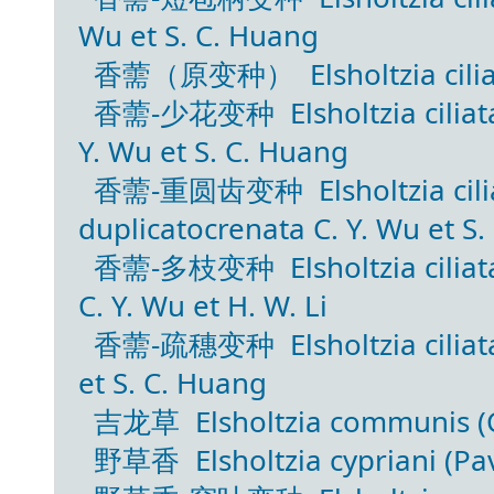
Wu et S. C. Huang
香薷（原变种） Elsholtzia ciliata (
香薷-少花变种 Elsholtzia ciliata 
Y. Wu et S. C. Huang
香薷-重圆齿变种 Elsholtzia ciliata
duplicatocrenata C. Y. Wu et S
香薷-多枝变种 Elsholtzia ciliata 
C. Y. Wu et H. W. Li
香薷-疏穗变种 Elsholtzia ciliata (
et S. C. Huang
吉龙草 Elsholtzia communis (Col
野草香 Elsholtzia cypriani (Pavo