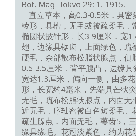
Bot. Mag. Tokvo 29: 1. 1915.
直立草本，高0.3-0.5米，
稜形，具槽，无毛或被疏柔毛，
椭圆状披针形，长3-9厘米，宽
翅，边缘具锯齿，上面绿色，疏
硬毛，余部散布松脂状腺点，侧脉
0.5-3.5厘米，背平腹凸，边
宽达1.3厘米，偏向一侧，由多
形，长宽约4毫米，先端具芒状
无毛，疏布松脂状腺点，内面无毛
近无毛，序轴密被白色短柔毛。花
疏生腺点，内面无毛，萼齿5，
缘具缘毛。花冠淡紫色，约为花