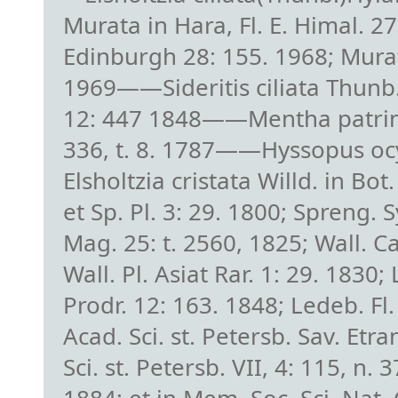
Murata in Hara, Fl. E. Himal. 2
Edinburgh 28: 155. 1968; Murat
1969——Sideritis ciliata Thunb. 
12: 447 1848——Mentha patrini 
336, t. 8. 1787——Hyssopus oc
Elsholtzia cristata Willd. in Bot
et Sp. Pl. 3: 29. 1800; Spreng. S
Mag. 25: t. 2560, 1825; Wall. C
Wall. Pl. Asiat Rar. 1: 29. 1830;
Prodr. 12: 163. 1848; Ledeb. Fl
Acad. Sci. st. Petersb. Sav. Etr
Sci. st. Petersb. VII, 4: 115, n.