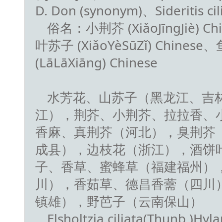
D. Don (synonym)、Sideritis ci
俗名：小荆芥 (XiǎoJīngJiè) Ch
叶苏子 (XiǎoYèSūZǐ) Chinese
(LāLāXiāng) Chinese
水芳花、山苏子（黑龙江、吉
江），荆芥、小荆芥、拉拉香、
香麻、真荆芥（河北），臭荆芥
成县），边枝花（浙江），酒饼
子、香草、蜜蜂草（福建福州）
川），香茹草、德昌香薷（四川
镇雄），野芭子（云南保山）
Elsholtzia ciliata(Thunb.)Hyla