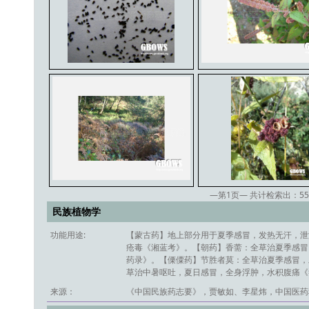
—第
1
页— 共计检索出：
55
民族植物学
功能用途:
【蒙古药】地上部分用于夏季感冒，发热无汗，泄
疮毒《湘蓝考》。【朝药】香薷：全草治夏季感冒
药录》。【傈僳药】节胜者莫：全草治夏季感冒，
草治中暑呕吐，夏日感冒，全身浮肿，水积腹痛《
来源：
《中国民族药志要》，贾敏如、李星炜，中国医药科