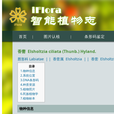
首页
|
图片认植
|
条形码鉴定
香薷 Elsholtzia ciliata (Thunb.) Hyland.
唇形科 Labiatae
| |
香薷属 Elsholtzia
| |
香薷 Elsholtzia
目录
1.物种信息
2.系统位置
3.DNA条形码
4.种质资源
5.植物照片
6.民族植物学
7.植物标本
物种信息