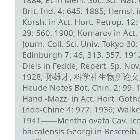
1884; et in Mem. Soc. Sci. Nat.
Brit. Ind. 4: 645. 1885; Hemsl. 
Korsh. in Act. Hort. Petrop. 12: 
29: 560. 1900; Komarov in Act. 
Journ. Coll. Sci. Univ. Tokyo 30
Edinburgh 7: 46, 313. 357. 1912-
Diels in Fedde, Repert. Sp. Nov. 
1928; 孙雄才, 科学社生物所论文集7: 58
Heude Notes Bot. Chin. 2: 99. 
Hand.-Mazz. in Act. Hort. Gotho
Indo-Chine 4: 977. 1936; Walker
1941——Mentha ovata Cav. Icon
baicalensis Georgi in Bescreib.