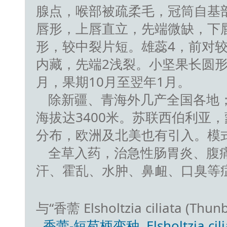
腺点，喉部被疏柔毛，冠筒自基部
唇形，上唇直立，先端微缺，下
形，较中裂片短。雄蕊4，前对
内藏，先端2浅裂。小坚果长圆形
月，果期10月至翌年1月。
除新疆、青海外几产全国各地
海拔达3400米。苏联西伯利亚
分布，欧洲及北美也有引入。模
全草入药，治急性肠胃炎、腹
汗、霍乱、水肿、鼻衄、口臭等
与“香薷 Elsholtzia ciliata (T
香薷-短苞柄变种 Elsholtzia ciliata 