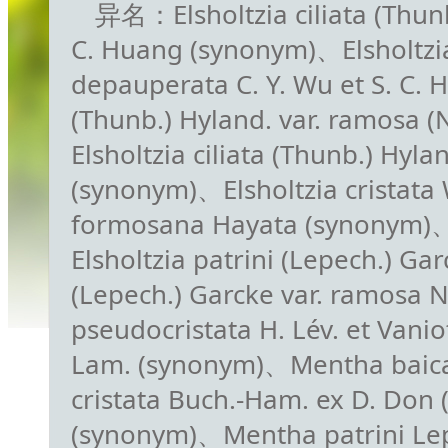
异名：Elsholtzia ciliata (Thunb.
C. Huang (synonym)、Elsholtzia 
depauperata C. Y. Wu et S. C. 
(Thunb.) Hyland. var. ramosa (
Elsholtzia ciliata (Thunb.) Hyla
(synonym)、Elsholtzia cristata 
formosana Hayata (synonym)、
Elsholtzia patrini (Lepech.) Ga
(Lepech.) Garcke var. ramosa 
pseudocristata H. Lév. et Van
Lam. (synonym)、Mentha baic
cristata Buch.-Ham. ex D. Do
(synonym)、Mentha patrini Lep