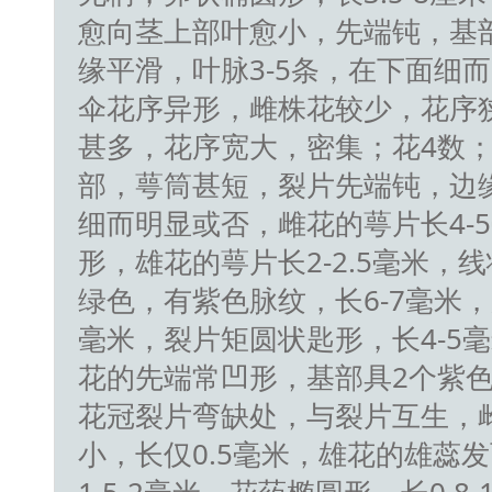
愈向茎上部叶愈小，先端钝，基
缘平滑，叶脉3-5条，在下面细
伞花序异形，雌株花较少，花序
甚多，花序宽大，密集；花4数
部，萼筒甚短，裂片先端钝，边缘
细而明显或否，雌花的萼片长4-
形，雄花的萼片长2-2.5毫米，
绿色，有紫色脉纹，长6-7毫米，冠
毫米，裂片矩圆状匙形，长4-5
花的先端常凹形，基部具2个紫
花冠裂片弯缺处，与裂片互生，
小，长仅0.5毫米，雄花的雄蕊