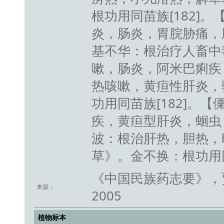
根功用同苗族[182]
炎，肠炎，胃脘胁痛，
基不华：根治疗人畜中
嗽，肠炎，阿米巴痢疾，
热咳嗽，黄疸性肝炎，驱
功用同苗族[182]。
疾，黄疸型肝炎，蛔虫
波：根治肝热，胆热，
草》。金不换：根功用同
《中国民族药志要》，
来源：
2005
植物标本