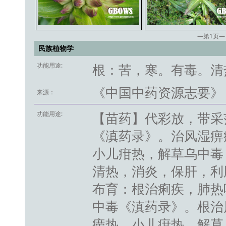
—第
1
页—
民族植物学
功能用途:
根：苦，寒。有毒。清
《中国中药资源志要》
来源：
功能用途:
【苗药】代彩放，带采
《滇药录》。治风湿痹
小儿疳热，解草乌中毒
清热，消炎，保肝，利胆
布育：根治痢疾，肺热
中毒《滇药录》。根治
痨热，小儿疳热，解草