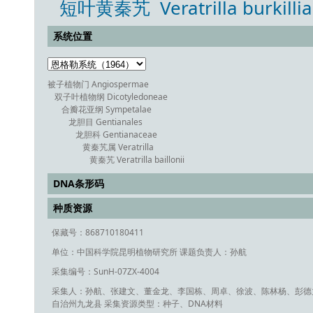
短叶黄秦艽 Veratrilla burkillian
系统位置
被子植物门 Angiospermae
双子叶植物纲 Dicotyledoneae
合瓣花亚纲 Sympetalae
龙胆目 Gentianales
龙胆科 Gentianaceae
黄秦艽属 Veratrilla
黄秦艽 Veratrilla baillonii
DNA条形码
种质资源
保藏号：868710180411
单位：中国科学院昆明植物研究所
课题负责人：孙航
采集编号：SunH-07ZX-4004
采集人：孙航、张建文、董金龙、李国栋、周卓、徐波、陈林杨、彭德
自治州九龙县
采集资源类型：种子、DNA材料