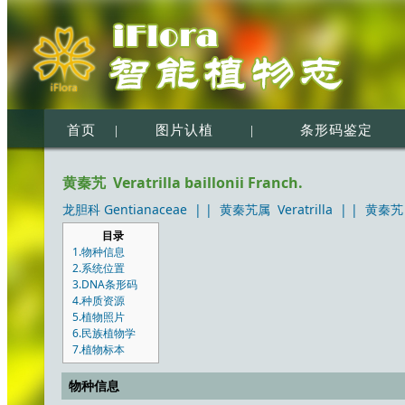
首页
|
图片认植
|
条形码鉴定
黄秦艽 Veratrilla baillonii Franch.
龙胆科 Gentianaceae
| |
黄秦艽属 Veratrilla
| |
黄秦艽 Ve
目录
1.物种信息
2.系统位置
3.DNA条形码
4.种质资源
5.植物照片
6.民族植物学
7.植物标本
物种信息