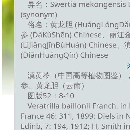
异名：Swertia mekongensis Balf
(synonym)
俗名：黄龙胆 (HuángLóngDǎn
参 (DàKǔShēn) Chinese、丽
(LìJiāngJīnBùHuàn) Chinese
(DiānHuángQín) Chinese
滇黄芩（中国高等植物图鉴）
参、黄龙胆（云南）
图版52：8-10
Veratrilla baillonii Franch. in 
France 46: 311, 1899; Diels in 
Edinb, 7: 194, 1912; H, Smith i