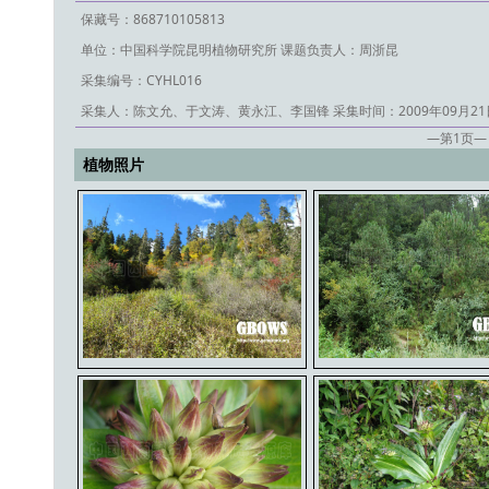
保藏号：868710105813
单位：中国科学院昆明植物研究所
课题负责人：周浙昆
采集编号：CYHL016
采集人：陈文允、于文涛、黄永江、李国锋
采集时间：2009年09月21
—第
1
页—
植物照片