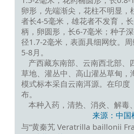
1.5-2毫米，花药椭圆形，长0.
卵形，先端渐尖，花柱不明显，
者长4-5毫米，雄花者不发育，长
柄，卵圆形，长6-7毫米；种子
径1.7-2毫米，表面具细网纹。
5-8月。
产西藏东南部、云南西北部、
草地、灌丛中、高山灌丛草甸，海拔3
模式标本采自云南洱源。在印度
布。
本种入药，清热、消炎、解毒
来源：中国
与“黄秦艽 Veratrilla bailloni