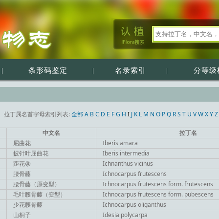
|
条形码鉴定
|
名录索引
|
分等级
拉丁属名首字母索引列表:
全部
A
B
C
D
E
F
G
H
I
J
K
L
M
N
O
P
Q
R
S
T
U
V
W
X
Y
Z
中文名
拉丁名
屈曲花
Iberis amara
披针叶屈曲花
Iberis intermedia
距花黍
Ichnanthus vicinus
腰骨藤
Ichnocarpus frutescens
腰骨藤（原变型）
Ichnocarpus frutescens form. frutescens
毛叶腰骨藤（变型）
Ichnocarpus frutescens form. pubescens
少花腰骨藤
Ichnocarpus oliganthus
山桐子
Idesia polycarpa