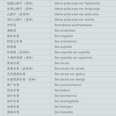
福建山桐子（变种）
Idesia polycarpa var. fujianensis
长果山桐子（变种）
Idesia polycarpa var. longicarpa
山桐子（原变种）
Idesia polycarpa var. polycarpa
毛叶山桐子（变种）
Idesia polycarpa var. vestita
伊犁花
Ikonnikovia kaufmanniana
满树星
Ilex aculeolata
棱枝冬青
Ilex angulata
阿里山冬青
Ilex arisanensis
秤星树
Ilex asprella
秤星树（原变种）
Ilex asprella var. asprella
大埔秤星树（变种）
Ilex asprella var. tapuensis
黑果冬青
Ilex atrata
黑果冬青（原变种）
Ilex atrata var. atrata
无毛黑果冬青
Ilex atrata var. glabra
长梗黑果冬青（变种）
Ilex atrata var. wangii
两广冬青
Ilex austrosinensis
双齿冬青
Ilex bidens
刺叶冬青
Ilex bioritsensis
短叶冬青
Ilex brachyphylla
短梗冬青
Ilex buergeri
黄杨冬青
Ilex buxoides