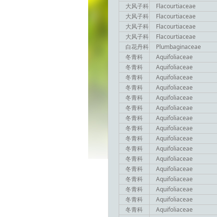
大风子科
Flacourtiaceae
大风子科
Flacourtiaceae
大风子科
Flacourtiaceae
大风子科
Flacourtiaceae
白花丹科
Plumbaginaceae
冬青科
Aquifoliaceae
冬青科
Aquifoliaceae
冬青科
Aquifoliaceae
冬青科
Aquifoliaceae
冬青科
Aquifoliaceae
冬青科
Aquifoliaceae
冬青科
Aquifoliaceae
冬青科
Aquifoliaceae
冬青科
Aquifoliaceae
冬青科
Aquifoliaceae
冬青科
Aquifoliaceae
冬青科
Aquifoliaceae
冬青科
Aquifoliaceae
冬青科
Aquifoliaceae
冬青科
Aquifoliaceae
冬青科
Aquifoliaceae