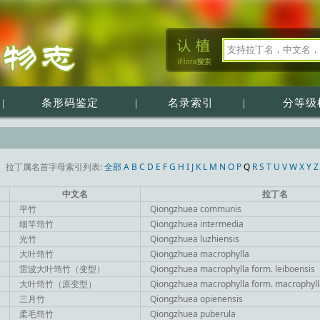
|
条形码鉴定
|
名录索引
|
分等级
拉丁属名首字母索引列表:
全部
A
B
C
D
E
F
G
H
I
J
K
L
M
N
O
P
Q
R
S
T
U
V
W
X
Y
Z
中文名
拉丁名
平竹
Qiongzhuea communis
细竿筇竹
Qiongzhuea intermedia
光竹
Qiongzhuea luzhiensis
大叶筇竹
Qiongzhuea macrophylla
雷波大叶筇竹（变型）
Qiongzhuea macrophylla form. leiboensis
大叶筇竹（原变型）
Qiongzhuea macrophylla form. macrophyll
三月竹
Qiongzhuea opienensis
柔毛筇竹
Qiongzhuea puberula