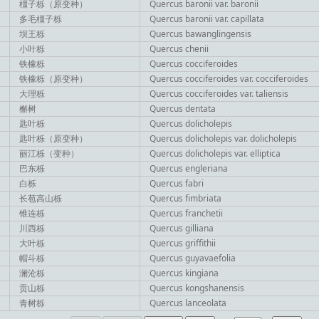
橿子栎（原变种）
Quercus baronii var. baronii
多毛橿子栎
Quercus baronii var. capillata
坝王栎
Quercus bawanglingensis
小叶栎
Quercus chenii
铁橡栎
Quercus cocciferoides
铁橡栎（原变种）
Quercus cocciferoides var. cocciferoides
大理栎
Quercus cocciferoides var. taliensis
槲树
Quercus dentata
匙叶栎
Quercus dolicholepis
匙叶栎（原变种）
Quercus dolicholepis var. dolicholepis
丽江栎（变种）
Quercus dolicholepis var. elliptica
巴东栎
Quercus engleriana
白栎
Quercus fabri
长苞高山栎
Quercus fimbriata
锥连栎
Quercus franchetii
川西栎
Quercus gilliana
大叶栎
Quercus griffithii
帽斗栎
Quercus guyavaefolia
澜沧栎
Quercus kingiana
贡山栎
Quercus kongshanensis
青树栎
Quercus lanceolata