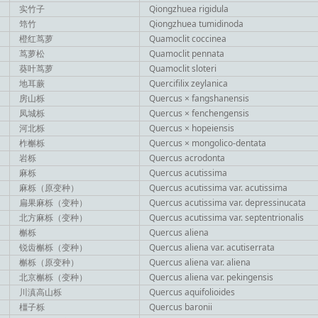
实竹子
Qiongzhuea rigidula
筇竹
Qiongzhuea tumidinoda
橙红茑萝
Quamoclit coccinea
茑萝松
Quamoclit pennata
葵叶茑萝
Quamoclit sloteri
地耳蕨
Quercifilix zeylanica
房山栎
Quercus × fangshanensis
凤城栎
Quercus × fenchengensis
河北栎
Quercus × hopeiensis
柞槲栎
Quercus × mongolico-dentata
岩栎
Quercus acrodonta
麻栎
Quercus acutissima
麻栎（原变种）
Quercus acutissima var. acutissima
扁果麻栎（变种）
Quercus acutissima var. depressinucata
北方麻栎（变种）
Quercus acutissima var. septentrionalis
槲栎
Quercus aliena
锐齿槲栎（变种）
Quercus aliena var. acutiserrata
槲栎（原变种）
Quercus aliena var. aliena
北京槲栎（变种）
Quercus aliena var. pekingensis
川滇高山栎
Quercus aquifolioides
橿子栎
Quercus baronii