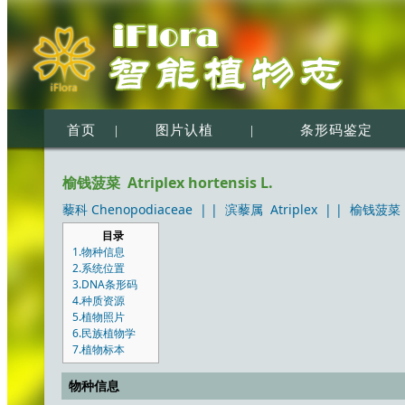
首页
|
图片认植
|
条形码鉴定
榆钱菠菜 Atriplex hortensis L.
藜科 Chenopodiaceae
| |
滨藜属 Atriplex
| |
榆钱菠菜 Atr
目录
1.物种信息
2.系统位置
3.DNA条形码
4.种质资源
5.植物照片
6.民族植物学
7.植物标本
物种信息