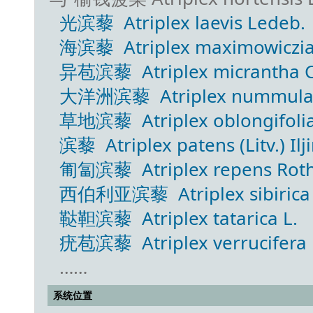
光滨藜 Atriplex laevis Ledeb.
海滨藜 Atriplex maximowiczi
异苞滨藜 Atriplex micrantha C.
大洋洲滨藜 Atriplex nummulari
草地滨藜 Atriplex oblongifolia W
滨藜 Atriplex patens (Litv.) Ilj
匍匐滨藜 Atriplex repens Rot
西伯利亚滨藜 Atriplex sibirica 
鞑靼滨藜 Atriplex tatarica L.
疣苞滨藜 Atriplex verrucifera 
……
系统位置