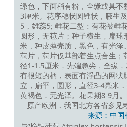
绿色，下面稍有粉，全缘或具不整
3厘米。花序穗状圆锥状，腋生
5，雄蕊5; 雌花二型：有花被雌
圆形，无苞片；种子横生，扁球形，
米，种皮薄壳质，黑色，有光泽
苞片，苞片仅基部着生点合生；
径1-1.5厘米，先端急尖，全缘
有很短的柄，表面有浮凸的网状
立，扁平，圆形，直径3-4毫米
黄褐色，无光泽。花果期8-9月。
原产欧洲，我国北方各省多见
来源：中国
与“榆钱菠菜 Atriplex hortens