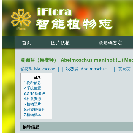
首页
|
图片认植
|
条形码鉴定
黄蜀葵（原变种） Abelmoschus manihot (L.) Medic
锦葵科 Malvaceae
| |
秋葵属 Abelmoschus
| |
黄蜀葵（原变
目录
1.物种信息
2.系统位置
3.DNA条形码
4.种质资源
5.植物照片
6.民族植物学
7.植物标本
物种信息