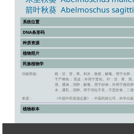
箭叶秋葵 Abelmoschus sagittifol
系统位置
DNA条形码
种质资源
植物照片
民族植物学
功能用途:
根：甘、苦，寒。利水，散瘀，解毒。用于水肿，
于产褥热； 茎皮：外用于烫伤。 叶：甘、寒、滑
滑。通淋，消肿，解毒。用于砂淋；外用于痈疽肿毒
水，通乳，消肿。用于消化不良，不思饮食，二便
来源：
《中国中药资源志要》，中国药材公司，科学出版社
植物标本