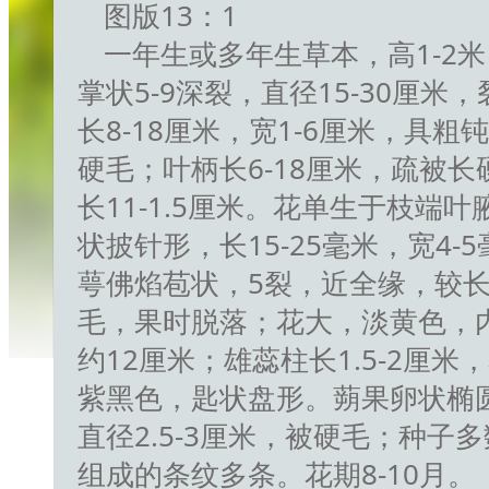
图版13：1
一年生或多年生草本，高1-2
掌状5-9深裂，直径15-30厘
长8-18厘米，宽1-6厘米，具
硬毛；叶柄长6-18厘米，疏被
长11-1.5厘米。花单生于枝端叶
状披针形，长15-25毫米，宽4
萼佛焰苞状，5裂，近全缘，较
毛，果时脱落；花大，淡黄色，
约12厘米；雄蕊柱长1.5-2厘
紫黑色，匙状盘形。蒴果卵状椭圆
直径2.5-3厘米，被硬毛；种子
组成的条纹多条。花期8-10月。