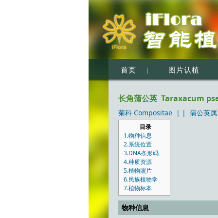
首页
|
图片认植
长角蒲公英 Taraxacum pseu
菊科 Compositae
| |
蒲公英属 
目录
1.物种信息
2.系统位置
3.DNA条形码
4.种质资源
5.植物照片
6.民族植物学
7.植物标本
物种信息