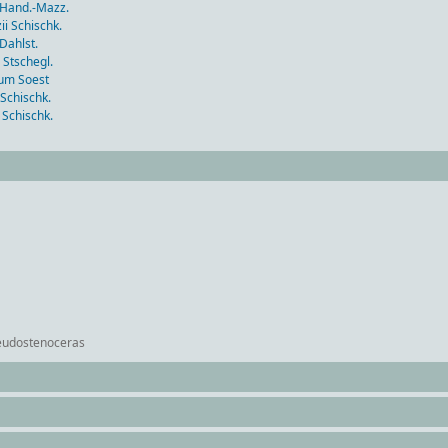
and.-Mazz.
 Schischk.
ahlst.
tschegl.
m Soest
chischk.
chischk.
dostenoceras