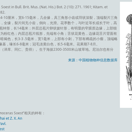
st in Bull. Brit. Mus. (Nat. His.) Bot. 2 (10): 271. 1961; Kitam. et
982.
-10厘米，宽6-15毫米，几全缘，具三角形小齿或羽状深裂，顶端裂片三角
形，全缘，裂片间无小齿，倒向，光滑。花葶数个，与叶近等长或长于叶，高
总苞钟形，长14毫米；外层总苞片卵状披针形，有明显的窄膜质边缘，上部细
常为粉红色；内层总苞片线形，先端有小角；舌状花黄色，边缘花舌片背面有
褐色，长3-3 .5毫米，宽1毫米，上部有小刺，下部有稀疏的小瘤，顶端略
基，喙长6-8毫米；冠毛淡黄白色，长5-6毫米。花果期7-8月。
泽库、同仁、贵得）。生于海拔2300-3500米山坡草地。尼泊尔也有分
来源：中国植物物种信息数据库
enoceras Soest”相关的种有：
i et Z. X. An
vl.
est