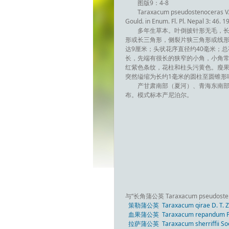
图版9：4-8
Taraxacum pseudostenoceras V. Soe
Gould. in Enum. Fl. Pl. Nepal 3: 46. 1
多年生草本。叶倒披针形无毛，长4
形或长三角形，侧裂片狭三角形或线
达9厘米；头状花序直径约40毫米；
长，先端有很长的狭窄的小角，小角
红紫色条纹，花柱和柱头污黄色。瘦果暗
突然缢缩为长约1毫米的圆柱至圆锥形喙
产甘肃南部（夏河）、青海东南部（
布。模式标本产尼泊尔。
与“长角蒲公英 Taraxacum pseudost
策勒蒲公英 Taraxacum qirae D. T. Zha
血果蒲公英 Taraxacum repandum Pa
拉萨蒲公英 Taraxacum sherriffii So