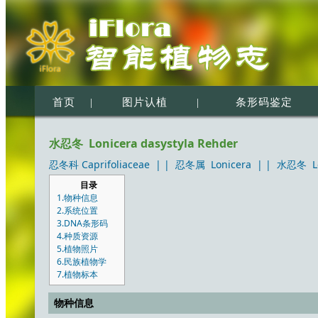
首页
|
图片认植
|
条形码鉴定
水忍冬 Lonicera dasystyla Rehder
忍冬科 Caprifoliaceae
| |
忍冬属 Lonicera
| |
水忍冬 Lon
目录
1.物种信息
2.系统位置
3.DNA条形码
4.种质资源
5.植物照片
6.民族植物学
7.植物标本
物种信息