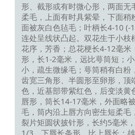
形、截形或有时微心形，两面无
柔毛，上面有时具紫晕，下面稍
面被灰白色毡毛；叶柄长4-10 (-
连处呈线状凸起。双花生于小枝
花序，芳香；总花梗长4-12毫
形，长1-2毫米，远比萼筒短；
小，疏生微缘毛；萼筒稍有白粉，长
齿宽三角形、半圆形至卵形，顶
色，近基部带紫红色，后变淡黄色，
唇形，筒长14-17毫米，外面略
毛，筒内沿上唇方向密生短柔毛
裂片矩圆状披针形，长约5毫米
1/3，下唇长条形，比上唇长；