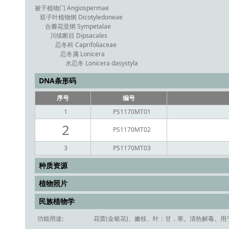
被子植物门 Angiospermae
双子叶植物纲 Dicotyledoneae
合瓣花亚纲 Sympetalae
川续断目 Dipsacales
忍冬科 Caprifoliaceae
忍冬属 Lonicera
水忍冬 Lonicera dasystyla
DNA条形码
序号
编号
1
PS1170MT01
2
PS1170MT02
3
PS1170MT03
种质资源
植物照片
民族植物学
功能用途:
花蕾(金银花)、嫩枝、叶：甘，寒。清热解毒。