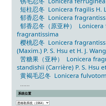
锈毛忍冬 Lonicera ferruginea
短柱忍冬 Lonicera fragilis H. L
郁香忍冬 Lonicera fragrantissim
郁香忍冬（原亚种） Lonicera fragra
fragrantissima
樱桃忍冬 Lonicera fragrantissim
(Maxim.) P. S. Hsu et H. J. Wang
苦糖果（亚种） Lonicera fragrant
standishii (Carrière) P. S. Hsu e
黄褐毛忍冬 Lonicera fulvotoment
……
系统位置