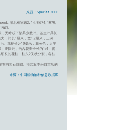
来源：Species 2000
cr. emend.; 湖北植物志2: 14,图674, 1979;
 1903.
枝，无叶或下部具少数叶。基生叶具长
，约长1厘米，宽1.2厘米，三深
毛。花梗长5-10毫米，花黄色，近平
米；距圆钝，约占花瓣全长的1/4；蜜
具细长的花柱；柱头2叉状分裂，各枝
米左右的岩石缝隙。模式标本采自重庆的
来源：中国植物物种信息数据库