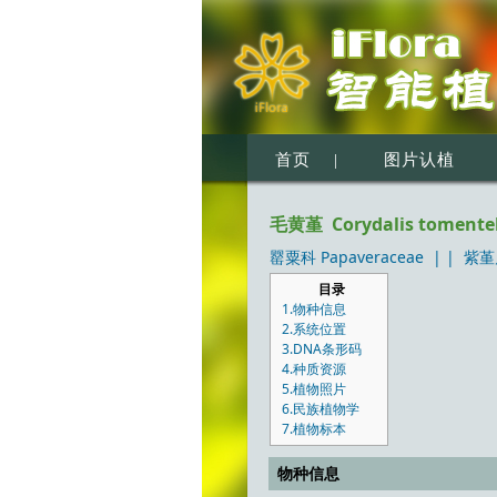
首页
|
图片认植
毛黄堇 Corydalis tomentel
罂粟科 Papaveraceae
| |
紫堇属
目录
1.物种信息
2.系统位置
3.DNA条形码
4.种质资源
5.植物照片
6.民族植物学
7.植物标本
物种信息