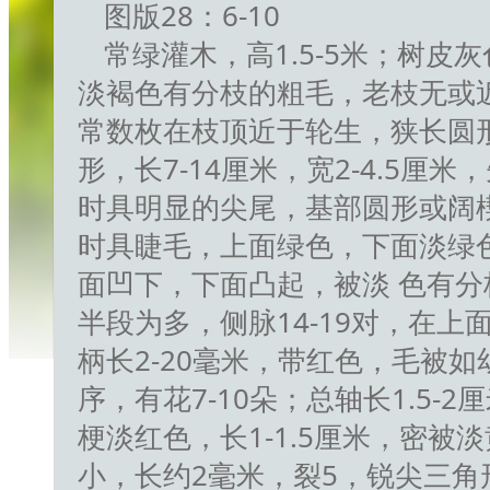
图版28：6-10
常绿灌木，高1.5-5米；树皮
淡褐色有分枝的粗毛，老枝无或
常数枚在枝顶近于轮生，狭长圆
形，长7-14厘米，宽2-4.5厘
时具明显的尖尾，基部圆形或阔
时具睫毛，上面绿色，下面淡绿
面凹下，下面凸起，被淡 色有
半段为多，侧脉14-19对，在上
柄长2-20毫米，带红色，毛被
序，有花7-10朵；总轴长1.5-
梗淡红色，长1-1.5厘米，密被
小，长约2毫米，裂5，锐尖三角