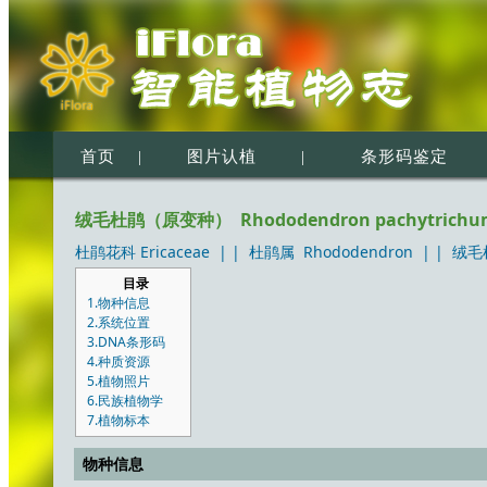
首页
|
图片认植
|
条形码鉴定
绒毛杜鹃（原变种） Rhododendron pachytrichum Fr
杜鹃花科 Ericaceae
| |
杜鹃属 Rhododendron
| |
绒毛杜
目录
1.物种信息
2.系统位置
3.DNA条形码
4.种质资源
5.植物照片
6.民族植物学
7.植物标本
物种信息