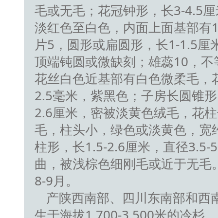
毛或无毛；花冠钟形，长3-4.5厘
淡红色至白色，内面上面基部有
片5，圆形或扁圆形，长1-1.5厘米
顶端钝圆或微缺刻；雄蕊10，不等
花丝白色近基部有白色微柔毛，花
2.5毫米，紫黑色；子房长圆锥
2.6厘米，密被淡黄色绒毛，花柱长
毛，柱头小，绿色或淡黄色，宽约
柱形，长1.5-2.6厘米，直径3.
曲，被浅棕色细刚毛或近于无毛。
8-9月。
产陕西南部、四川东南部和西
生于海拔1 700-3 500米的冷