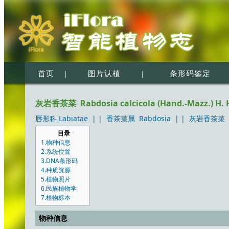
首页
|
图片认植
|
条形码鉴定
灰岩香茶菜 Rabdosia calcicola (Hand.-Mazz.) H. 
唇形科 Labiatae
| |
香茶菜属 Rabdosia
| |
灰岩香茶菜 Rabd
目录
1.物种信息
2.系统位置
3.DNA条形码
4.种质资源
5.植物照片
6.民族植物学
7.植物标本
物种信息