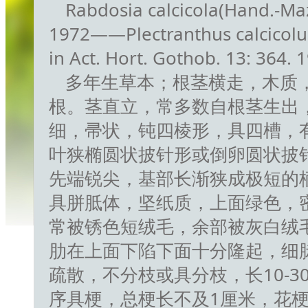
Rabdosia calcicola(Hand.-Mazz
1972——Plectranthus calcicolus
in Act. Hort. Gothob. 13: 364. 19
多年生草本；根茎横走，木质
根。茎直立，常多数自根茎生出，
细，帚状，钝四棱形，具四槽，
叶狭椭圆状披针形或倒卵圆状披针形，
先端锐尖，基部长渐狭成极短的
具胼胝体，坚纸质，上面绿色，
常被锈色短绒毛，余部被灰白绒
肋在上面下陷下面十分隆起，细
疏散，不分枝或具分枝，长10-3
序具梗，总梗长不及1厘米，花梗