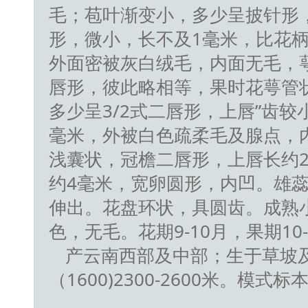
毛；苞叶渐变小，多少呈披针形
形，微小，长不及1毫米，比花
外面密被灰白绒毛，内面无毛，
唇形，彼此略相等，果时花萼管状
多少呈3/2式二唇形，上唇”齿较
毫米，外被白色疏柔毛及腺点，
浅囊状，冠檐二唇形，上唇长约
约4毫米，宽卵圆形，内凹。雄蕊
伸出。花盘环状，具圆齿。成熟
色，无毛。花期9-10月，果期10-
产云南西部及中部；生于草坡
（1600)2300-2600米。