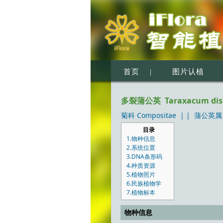
首页
|
图片认植
多裂蒲公英 Taraxacum disse
菊科 Compositae
| |
蒲公英属 
目录
1.物种信息
2.系统位置
3.DNA条形码
4.种质资源
5.植物照片
6.民族植物学
7.植物标本
物种信息