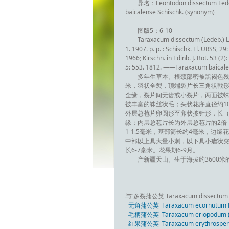
异名：Leontodon dissectum Lede
baicalense Schischk. (synonym)
图版5：6-10
Taraxacum dissectum (Ledeb.) Lede
1. 1907. p. p. : Schischk. Fl. URSS, 29
1966; Kirschn. in Edinb. J. Bot. 53 
5: 553. 1812. ——Taraxacum baicalens
多年生草本。根颈部密被黑褐色残存
米，羽状全裂，顶端裂片长三角状戟形
全缘，裂片间无齿或小裂片，两面被蛛
被丰富的蛛丝状毛；头状花序直径约10
外层总苞片卵圆形至卵状披针形，长（3.5
缘；内层总苞片长为外层总苞片的2倍
1-1.5毫米，基部筒长约4毫米，边缘花
中部以上具大量小刺，以下具小瘤状突起，
长6-7毫米。花果期6-9月。
产新疆天山。生于海拔约3600
与“多裂蒲公英 Taraxacum dissectum
无角蒲公英 Taraxacum ecornutum Ko
毛柄蒲公英 Taraxacum eriopodum (D
红果蒲公英 Taraxacum erythrosper