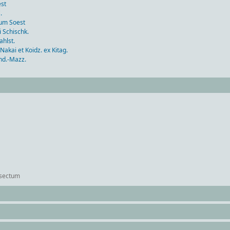
st
.
m Soest
Schischk.
hlst.
ai et Koidz. ex Kitag.
d.-Mazz.
sectum