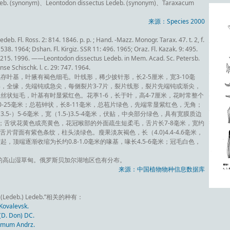
b. (synonym)、Leontodon dissectus Ledeb. (synonym)、Taraxacum
来源：Species 2000
b. Fl. Ross. 2: 814. 1846. p. p. ; Hand. -Mazz. Monogr. Tarax. 47. t. 2, f.
: 538. 1964; Dshan. Fl. Kirgiz. SSR 11: 496. 1965; Oraz. Fl. Kazak. 9: 495.
(2): 215. 1996. ——Leontodon dissectus Ledeb. in Mem. Acad. Sc. Petersb.
e Schischk. l. c. 29: 747. 1964.
叶基，叶腋有褐色细毛。叶线形，稀少披针形，长2-5厘米，宽3-10毫
，全缘，先端钝或急尖，每侧裂片3-7片，裂片线形，裂片先端钝或渐尖，
丝状短毛，叶基有时显紫红色。花葶1-6，长于叶，高4-7厘米，花时常整个
-25毫米；总苞钟状，长8-11毫米，总苞片绿色，先端常显紫红色，无角；
-）5-6毫米，宽（1.5-)3.5-4毫米，伏贴，中央部分绿色，具有宽膜质边
；舌状花黄色或亮黄色，花冠喉部的外面疏生短柔毛，舌片长7-8毫米，宽约
舌片背面有紫色条纹，柱头淡绿色。瘦果淡灰褐色，长（4.0)4.4-4.6毫米，
顶端逐渐收缩为长约0.8-1.0毫米的喙基，喙长4.5-6毫米；冠毛白色，
米的高山湿草甸。俄罗斯贝加尔湖地区也有分布。
来源：中国植物物种信息数据库
 (Ledeb.) Ledeb.”相关的种有：
valevsk.
. Don) DC.
mum Andrz.