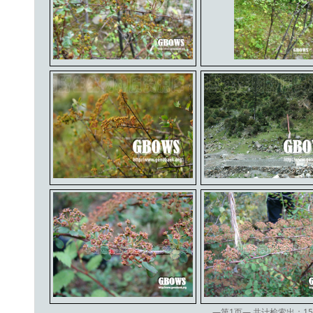
—第
1
页— 共计检索出：
15