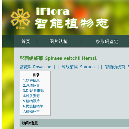
首页
|
图片认植
|
条形码鉴定
鄂西绣线菊 Spiraea veitchii Hemsl.
蔷薇科 Rosaceae
| |
绣线菊属 Spiraea
| |
鄂西绣线菊 Spir
目录
1.物种信息
2.系统位置
3.DNA条形码
4.种质资源
5.植物照片
6.民族植物学
7.植物标本
物种信息