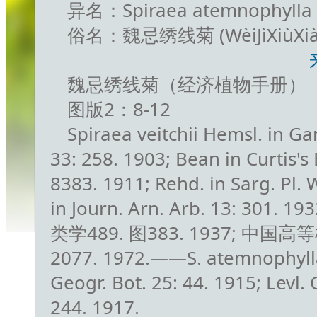
异名：Spiraea atemnophylla H
俗名：魏忌绣线菊 (WèiJìXiùXiàn
魏忌绣线菊（经济植物手册）
图版2：8-12
Spiraea veitchii Hemsl. in Gar
33: 258. 1903; Bean in Curtis's 
8383. 1911; Rehd. in Sarg. Pl. W
in Journ. Arn. Arb. 13: 301
类学489. 图383. 1937; 中国高
2077. 1972.——S. atemnophylla 
Geogr. Bot. 25: 44. 1915; Levl. 
244. 1917.