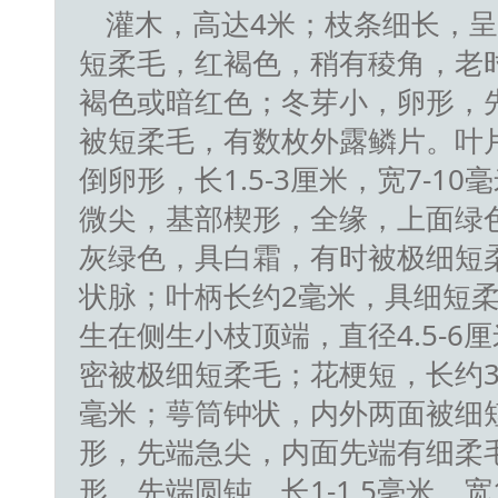
灌木，高达4米；枝条细长，
短柔毛，红褐色，稍有稜角，老
褐色或暗红色；冬芽小，卵形，
被短柔毛，有数枚外露鳞片。叶
倒卵形，长1.5-3厘米，宽7-1
微尖，基部楔形，全缘，上面绿
灰绿色，具白霜，有时被极细短
状脉；叶柄长约2毫米，具细短
生在侧生小枝顶端，直径4.5-6
密被极细短柔毛；花梗短，长约3
毫米；萼筒钟状，内外两面被细
形，先端急尖，内面先端有细柔
形，先端圆钝，长1-1.5毫米，宽