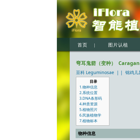
首页
|
图片认植
弯耳鬼箭（变种） Caragana jubat
豆科 Leguminosae
| |
锦鸡儿属
目录
1.物种信息
2.系统位置
3.DNA条形码
4.种质资源
5.植物照片
6.民族植物学
7.植物标本
物种信息