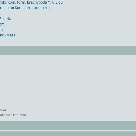
Kom. form. brachypoda Y. X. Liou
kii Kom. form. korshinskii
.
ojark.
om.
m.
d.-Mazz.
ata
a var. recurva