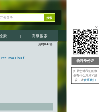
×
检索
|
高级搜索
用时0.47秒
ecurva Liou f.
物种身份证
如果您对我们的数
据有什么意见和建
议，请
联系我们