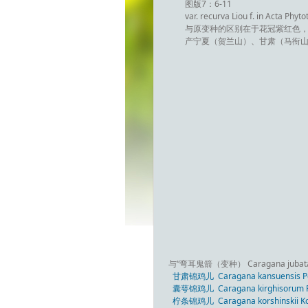
图版7：6-11
var. recurva Liou f. in Acta Phyto
与原变种的区别在于花冠紫红色，
产宁夏（贺兰山）、甘肃（马衔山、
与“弯耳鬼箭（变种） Caragana jubata (Pa
甘肃锦鸡儿 Caragana kansuensis Po
囊萼锦鸡儿 Caragana kirghisorum P
柠条锦鸡儿 Caragana korshinskii K