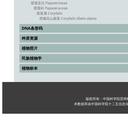
罂粟亚目 Papaverineae
罂粟科 Papaveraceae
紫堇属 Corydalis
西藏高山紫堇 Corydalis tibeto-alpina
DNA条形码
种质资源
植物照片
民族植物学
植物标本
版权所有：中国科学院昆明
本数据库由中国科学院十二五信息化