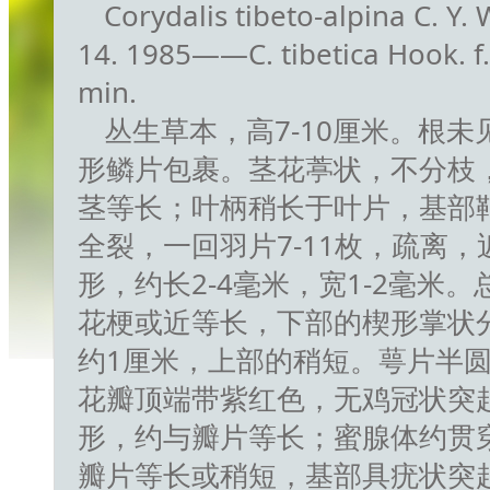
Corydalis tibeto-alpina C. 
14. 1985——C. tibetica Hook. f. 
min.
丛生草本，高7-10厘米。根
形鳞片包裹。茎花葶状，不分枝
茎等长；叶柄稍长于叶片，基部
全裂，一回羽片7-11枚，疏离
形，约长2-4毫米，宽1-2毫米
花梗或近等长，下部的楔形掌状
约1厘米，上部的稍短。萼片半
花瓣顶端带紫红色，无鸡冠状突起
形，约与瓣片等长；蜜腺体约贯穿
瓣片等长或稍短，基部具疣状突