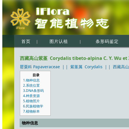
首页
|
图片认植
|
条形码鉴定
西藏高山紫堇 Corydalis tibeto-alpina C. Y. Wu et Z
罂粟科 Papaveraceae
| |
紫堇属 Corydalis
| |
西藏高山紫堇 
目录
1.物种信息
2.系统位置
3.DNA条形码
4.种质资源
5.植物照片
6.民族植物学
7.植物标本
物种信息