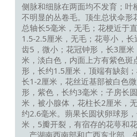
侧脉和细脉在两面均不发育；叶柄长
不明显的丛卷毛。顶生总状伞形花
总轴长5毫米，无毛；花梗近于
1.5-2.5厘米，无毛；花萼小，
齿5，微小；花冠钟形，长3厘米，直
米，淡白色，内面上方有紫色斑
形，长约1.5厘米，顶端有缺刻；
长1-2厘米，花丝近基部被白色
形，紫色，长约3毫米；子房长圆
米，被小腺体，花柱长2厘米，
约2.6毫米。蒴果长圆状卵球形，
米，5瓣开裂，有宿存的花萼和花
产湖南西南部和广西东北部。生于