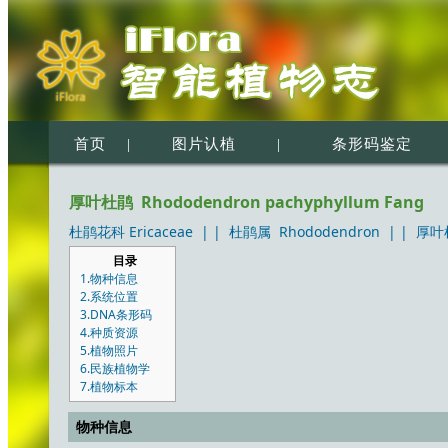
首页
|
图片认植
|
条形码鉴定
厚叶杜鹃 Rhododendron pachyphyllum Fang
杜鹃花科 Ericaceae
| |
杜鹃属 Rhododendron
| |
厚叶杜
目录
1.物种信息
2.系统位置
3.DNA条形码
4.种质资源
5.植物照片
6.民族植物学
7.植物标本
物种信息