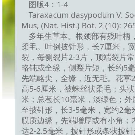
图版4：1-4
Taraxacum dasypodum V. Soest
Mus, (Nat. Hist.) Bot. 2 (10): 26
多年生草本。根颈部有残叶柄
柔毛。叶倒披针形，长7厘米，宽
裂，每侧裂片2-3片，顶端裂片
略钝或全缘，侧裂片短，长约5
先端略尖，全缘，近无毛。花葶2
高5-6厘米，被蛛丝状柔毛；头状花
米；总苞长10毫米，淡绿色；外
至披针形，长3-5毫米，宽约2
膜质边缘，先端增厚或有小角；
达2-2.5毫米，披针形或条状披