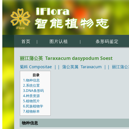
首页
|
图片认植
|
条形码鉴定
丽江蒲公英 Taraxacum dasypodum Soest
菊科 Compositae
| |
蒲公英属 Taraxacum
| |
丽江蒲公英 
目录
1.物种信息
2.系统位置
3.DNA条形码
4.种质资源
5.植物照片
6.民族植物学
7.植物标本
物种信息