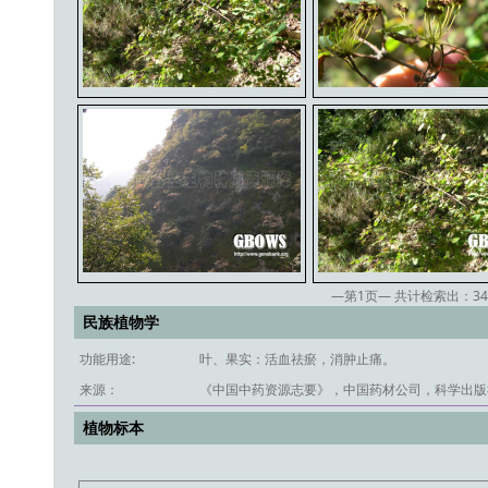
—第
1
页— 共计检索出：
34
民族植物学
功能用途:
叶、果实：活血祛瘀，消肿止痛。
来源：
《中国中药资源志要》，中国药材公司，科学出版社
植物标本