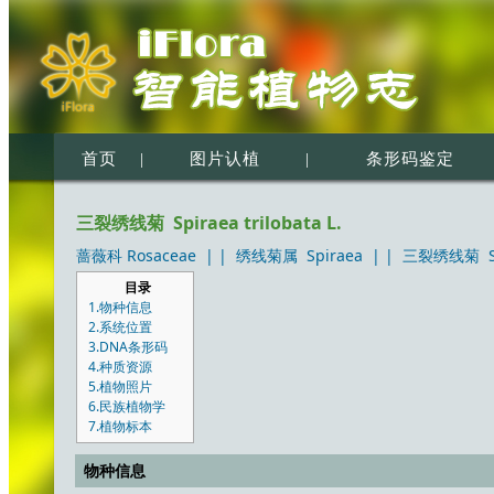
首页
|
图片认植
|
条形码鉴定
三裂绣线菊 Spiraea trilobata L.
蔷薇科 Rosaceae
| |
绣线菊属 Spiraea
| |
三裂绣线菊 Spir
目录
1.物种信息
2.系统位置
3.DNA条形码
4.种质资源
5.植物照片
6.民族植物学
7.植物标本
物种信息