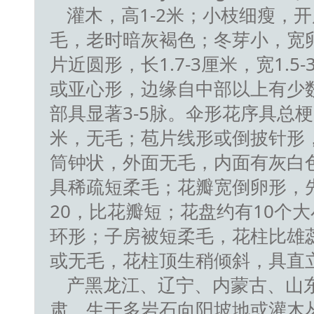
灌木，高1-2米；小枝细瘦，
毛，老时暗灰褐色；冬芽小，宽
片近圆形，长1.7-3厘米，宽1.
或亚心形，边缘自中部以上有少
部具显著3-5脉。伞形花序具总梗，
米，无毛；苞片线形或倒披针形，
筒钟状，外面无毛，内面有灰白
具稀疏短柔毛；花瓣宽倒卵形，先端
20，比花瓣短；花盘约有10个
环形；子房被短柔毛，花柱比雄
或无毛，花柱顶生稍倾斜，具直立萼
产黑龙江、辽宁、内蒙古、山
肃。生于多岩石向阳坡地或灌木丛中