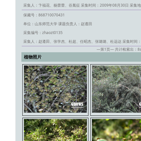
采集人：卞福花、杨蕾蕾、谷胤征
采集时间：2009年08月30日
采集地
保藏号：868710070431
单位：山东师范大学
课题负责人：赵遵田
采集编号：zhaozt0135
采集人：赵遵田、张学杰、杜超、任昭杰、张璐璐、杜远达
采集时间：2
—第
1
页— 共计检索出：
8
植物照片